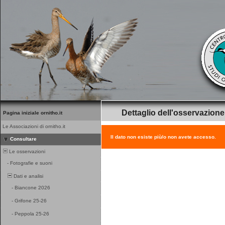
Dettaglio dell'osservazione
Pagina iniziale ornitho.it
Le Associazioni di ornitho.it
Il dato non esiste più/o non avete accesso.
Consultare
Le osservazioni
-
Fotografie e suoni
Dati e analisi
-
Biancone 2026
-
Grifone 25-26
-
Peppola 25-26