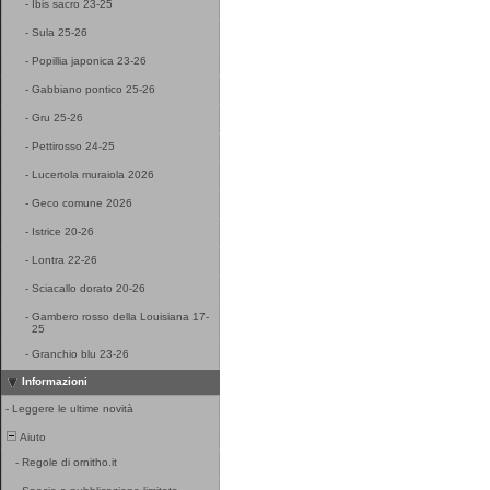
-
Ibis sacro 23-25
-
Sula 25-26
-
Popillia japonica 23-26
-
Gabbiano pontico 25-26
-
Gru 25-26
-
Pettirosso 24-25
-
Lucertola muraiola 2026
-
Geco comune 2026
-
Istrice 20-26
-
Lontra 22-26
-
Sciacallo dorato 20-26
-
Gambero rosso della Louisiana 17-
25
-
Granchio blu 23-26
Informazioni
-
Leggere le ultime novità
Aiuto
-
Regole di ornitho.it