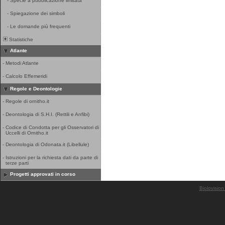
-
Specie a pubblicazione limitata
-
Spiegazione dei simboli
-
Le domande più frequenti
Statistiche
Atlante
-
Metodi Atlante
-
Calcolo Effemeridi
Regole e Deontologie
-
Regole di ornitho.it
-
Deontologia di S.H.I. (Rettili e Anfibi)
-
Codice di Condotta per gli Osservatori di
Uccelli di Ornitho.it
-
Deontologia di Odonata.it (Libellule)
-
Istruzioni per la richiesta dati da parte di
terze parti
Progetti approvati in corso
Biolovision