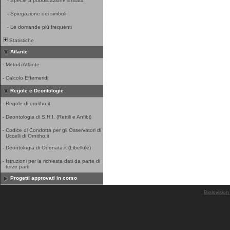
-
Specie a pubblicazione limitata
-
Spiegazione dei simboli
-
Le domande più frequenti
Statistiche
Atlante
-
Metodi Atlante
-
Calcolo Effemeridi
Regole e Deontologie
-
Regole di ornitho.it
-
Deontologia di S.H.I. (Rettili e Anfibi)
-
Codice di Condotta per gli Osservatori di
Uccelli di Ornitho.it
-
Deontologia di Odonata.it (Libellule)
-
Istruzioni per la richiesta dati da parte di
terze parti
Progetti approvati in corso
Biolovision