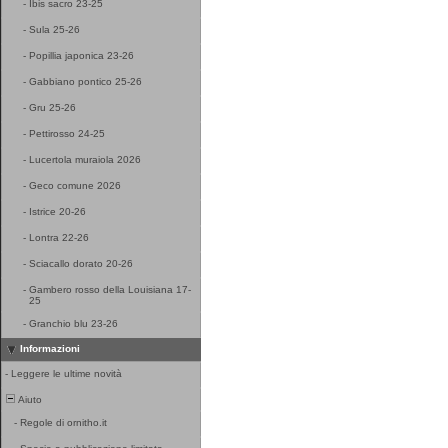
-
Ibis sacro 23-25
-
Sula 25-26
-
Popillia japonica 23-26
-
Gabbiano pontico 25-26
-
Gru 25-26
-
Pettirosso 24-25
-
Lucertola muraiola 2026
-
Geco comune 2026
-
Istrice 20-26
-
Lontra 22-26
-
Sciacallo dorato 20-26
-
Gambero rosso della Louisiana 17-
25
-
Granchio blu 23-26
Informazioni
-
Leggere le ultime novità
Aiuto
-
Regole di ornitho.it