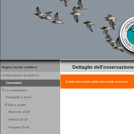
Dettaglio dell'osservazione
Pagina iniziale ornitho.it
Le Associazioni di ornitho.it
Il dato non esiste più/o non avete accesso.
Consultare
Le osservazioni
-
Fotografie e suoni
Dati e analisi
-
Biancone 2026
-
Grifone 25-26
-
Peppola 25-26