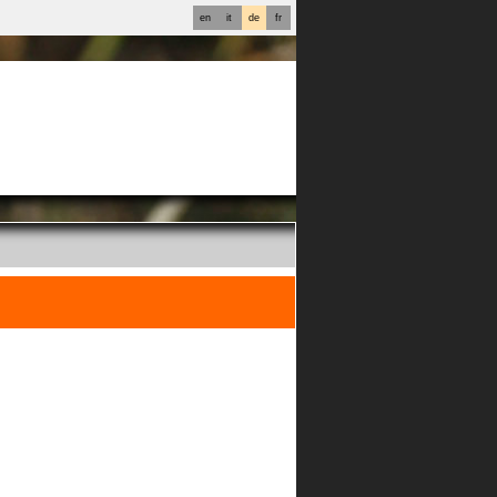
en
it
de
fr