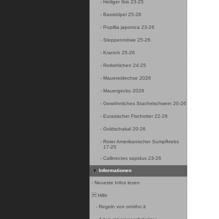
-
Heiliger Ibis 23-25
-
Basstölpel 25-26
-
Popillia japonica 23-26
-
Steppenmöwe 25-26
-
Kranich 25-26
-
Rotkehlchen 24-25
-
Mauereidechse 2026
-
Mauergecko 2026
-
Gewöhnliches Stachelschwein 20-26
-
Eurasischer Fischotter 22-26
-
Goldschakal 20-26
-
Roter Amerikanischer Sumpfkrebs
17-25
-
Callinectes sapidus 23-26
Informationen
-
Neueste Infos lesen
Hilfe
-
Regeln von ornitho.it