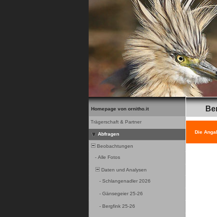
Be
Homepage von ornitho.it
Trägerschaft & Partner
Die Anga
Abfragen
Beobachtungen
-
Alle Fotos
Daten und Analysen
-
Schlangenadler 2026
-
Gänsegeier 25-26
-
Bergfink 25-26