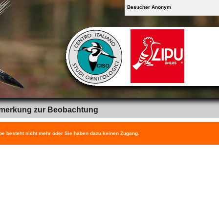
Besucher Anonym
merkung zur Beobachtung
be besteht nicht mehr oder Sie haben dazu keinen Zugang.