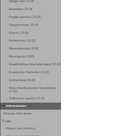
-
Heiliger Ibis 23-25
-
Basstölpel 25-26
-
Popillia japonica 23-26
-
Steppenmöwe 25-26
-
Kranich 25-26
-
Rotkehlchen 24-25
-
Mauereidechse 2026
-
Mauergecko 2026
-
Gewöhnliches Stachelschwein 20-26
-
Eurasischer Fischotter 22-26
-
Goldschakal 20-26
-
Roter Amerikanischer Sumpfkrebs
17-25
-
Callinectes sapidus 23-26
Informationen
-
Neueste Infos lesen
Hilfe
-
Regeln von ornitho.it