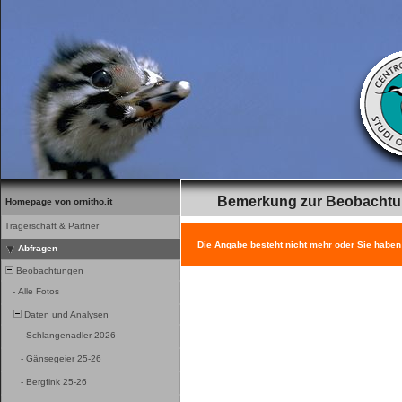
Bemerkung zur Beobacht
Homepage von ornitho.it
Trägerschaft & Partner
Die Angabe besteht nicht mehr oder Sie haben
Abfragen
Beobachtungen
-
Alle Fotos
Daten und Analysen
-
Schlangenadler 2026
-
Gänsegeier 25-26
-
Bergfink 25-26