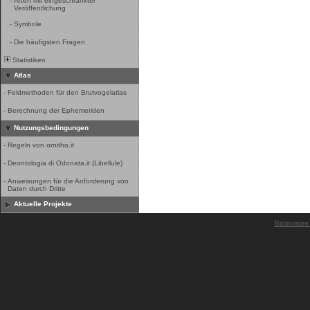
-
Arten mit eingeschränkter
Veröffentlichung
-
Symbole
-
Die häufigsten Fragen
Statistiken
Atlas
-
Feldmethoden für den Brutvogelatlas
-
Berechnung der Ephemeriden
Nutzungsbedingungen
-
Regeln von ornitho.it
-
Deontologia di Odonata.it (Libellule)
-
Anweisungen für die Anforderung von
Daten durch Dritte
Aktuelle Projekte
Biolovision