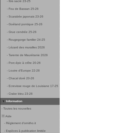
-
Ibis sacré 23-25
-
Fou de Bassan 25-26
-
Scarabée japonais 23-26
-
Goéland pontique 25-26
-
Grue cendrée 25-26
-
Rougegorge familier 24-25
-
Lézard des murailles 2026
-
Tarente de Maurétanie 2026
-
Porc-épic à crête 20-26
-
Loutre d'Europe 22-26
-
Chacal doré 20-26
-
Ecrevisse rouge de Louisiane 17-25
-
Crabe bleu 23-26
Information
-
Toutes les nouvelles
Aide
-
Réglement d'ornitho.it
-
Espèces à publication limitée