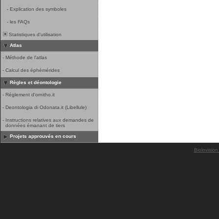
-
Explication des symboles
-
les FAQs
Statistiques d'utilisation
Atlas
-
Méthode de l'atlas
-
Calcul des éphémérides
Règles et déontologie
-
Réglement d'ornitho.it
-
Deontologia di Odonata.it (Libellule)
-
Instructions relatives aux demandes de
données émanant de tiers
Projets approuvés en cours
Biolovision