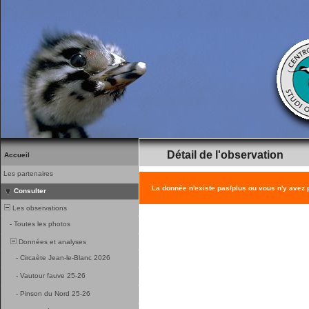
Détail de l'observation
Accueil
Les partenaires
La donnée n'existe pas/plus ou vous n'y avez
Consulter
Les observations
-
Toutes les photos
Données et analyses
-
Circaète Jean-le-Blanc 2026
-
Vautour fauve 25-26
-
Pinson du Nord 25-26