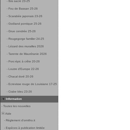
-
Ibis sacré 23-25
-
Fou de Bassan 25-26
-
Scarabée japonais 23-26
-
Goéland pontique 25-26
-
Grue cendrée 25-26
-
Rougegorge familier 24-25
-
Lézard des murailles 2026
-
Tarente de Maurétanie 2026
-
Porc-épic à crête 20-26
-
Loutre d'Europe 22-26
-
Chacal doré 20-26
-
Ecrevisse rouge de Louisiane 17-25
-
Crabe bleu 23-26
Information
-
Toutes les nouvelles
Aide
-
Réglement d'ornitho.it
-
Espèces à publication limitée