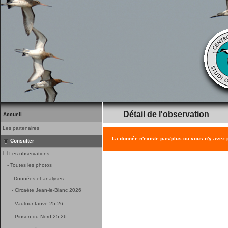
Détail de l'observation
Accueil
Les partenaires
La donnée n'existe pas/plus ou vous n'y avez
Consulter
Les observations
-
Toutes les photos
Données et analyses
-
Circaète Jean-le-Blanc 2026
-
Vautour fauve 25-26
-
Pinson du Nord 25-26