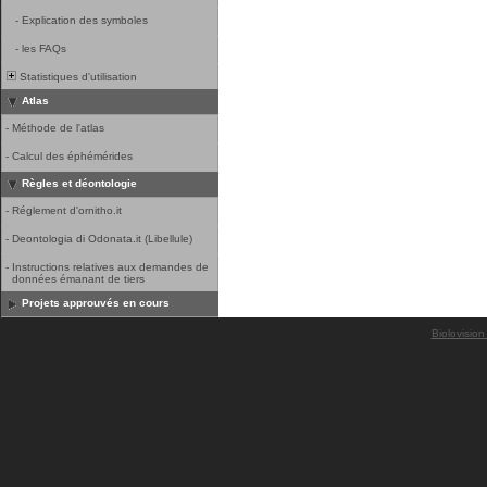
-
Explication des symboles
-
les FAQs
Statistiques d'utilisation
Atlas
-
Méthode de l'atlas
-
Calcul des éphémérides
Règles et déontologie
-
Réglement d'ornitho.it
-
Deontologia di Odonata.it (Libellule)
-
Instructions relatives aux demandes de
données émanant de tiers
Projets approuvés en cours
Biolovision