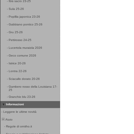
-
Ibis sacro 23-25
-
Sula 25-26
-
Popillia japonica 23-26
-
Gabbiano pontico 25-26
-
Gru 25-26
-
Pettirosso 24-25
-
Lucertola muraiola 2026
-
Geco comune 2026
-
Istrice 20-26
-
Lontra 22-26
-
Sciacallo dorato 20-26
-
Gambero rosso della Louisiana 17-
25
-
Granchio blu 23-26
Informazioni
-
Leggere le ultime novità
Aiuto
-
Regole di ornitho.it