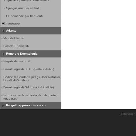
-
Specie a pubblicazione limitata
-
Spiegazione dei simboli
-
Le domande più frequenti
Statistiche
Atlante
-
Metodi Atlante
-
Calcolo Effemeridi
Regole e Deontologie
-
Regole di ornitho.it
-
Deontologia di S.H.I. (Rettili e Anfibi)
-
Codice di Condotta per gli Osservatori di
Uccelli di Ornitho.it
-
Deontologia di Odonata.it (Libellule)
-
Istruzioni per la richiesta dati da parte di
terze parti
Progetti approvati in corso
Biolovision