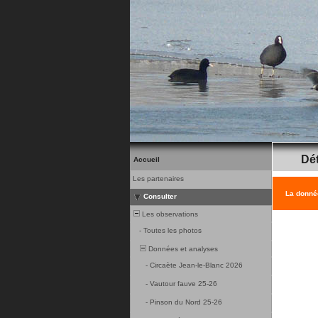
Dét
Accueil
Les partenaires
La donnée
Consulter
Les observations
-
Toutes les photos
Données et analyses
-
Circaète Jean-le-Blanc 2026
-
Vautour fauve 25-26
-
Pinson du Nord 25-26