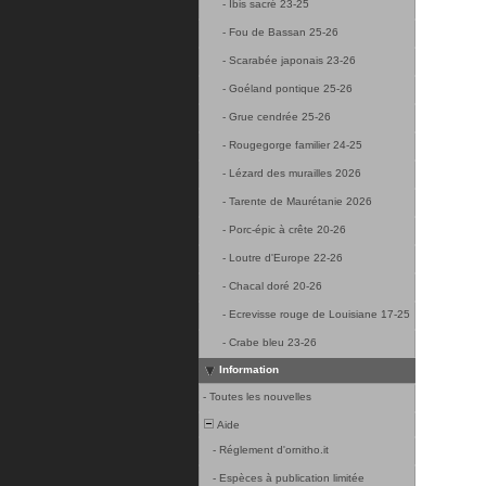
-
Ibis sacré 23-25
-
Fou de Bassan 25-26
-
Scarabée japonais 23-26
-
Goéland pontique 25-26
-
Grue cendrée 25-26
-
Rougegorge familier 24-25
-
Lézard des murailles 2026
-
Tarente de Maurétanie 2026
-
Porc-épic à crête 20-26
-
Loutre d'Europe 22-26
-
Chacal doré 20-26
-
Ecrevisse rouge de Louisiane 17-25
-
Crabe bleu 23-26
Information
-
Toutes les nouvelles
Aide
-
Réglement d'ornitho.it
-
Espèces à publication limitée