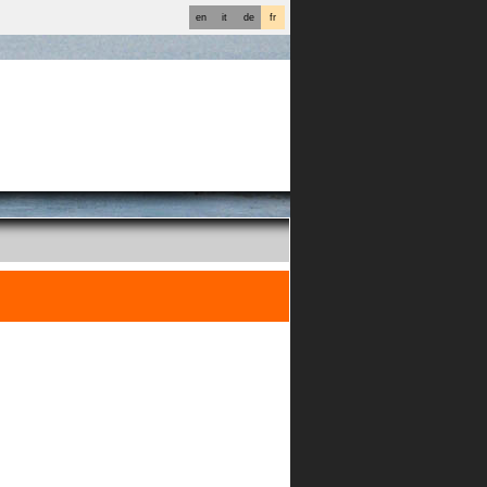
en
it
de
fr