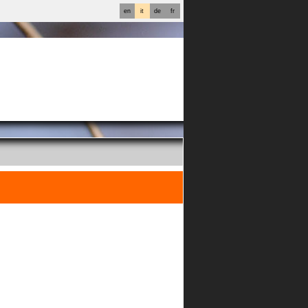
en
it
de
fr