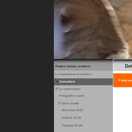
Det
Pagina iniziale ornitho.it
Le Associazioni di ornitho.it
Il dato n
Consultare
Le osservazioni
-
Fotografie e suoni
Dati e analisi
-
Biancone 2026
-
Grifone 25-26
-
Peppola 25-26