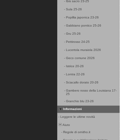
-
Ibis sacro 23-25
-
Sula 25-26
-
Popillia japonica 23-26
-
Gabbiano pontico 25-26
-
Gru 25-26
-
Pettirosso 24-25
-
Lucertola muraiola 2026
-
Geco comune 2026
-
Istrice 20-26
-
Lontra 22-26
-
Sciacallo dorato 20-26
-
Gambero rosso della Louisiana 17-
25
-
Granchio blu 23-26
Informazioni
-
Leggere le ultime novità
Aiuto
-
Regole di ornitho.it