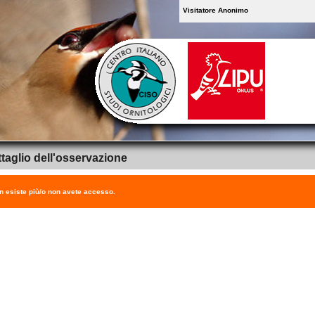
Visitatore Anonimo
taglio dell'osservazione
on esiste più/o non avete accesso.