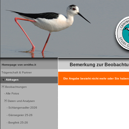
Bemerkung zur Beobacht
Homepage von ornitho.it
Trägerschaft & Partner
Die Angabe besteht nicht mehr oder Sie haben
Abfragen
Beobachtungen
-
Alle Fotos
Daten und Analysen
-
Schlangenadler 2026
-
Gänsegeier 25-26
-
Bergfink 25-26