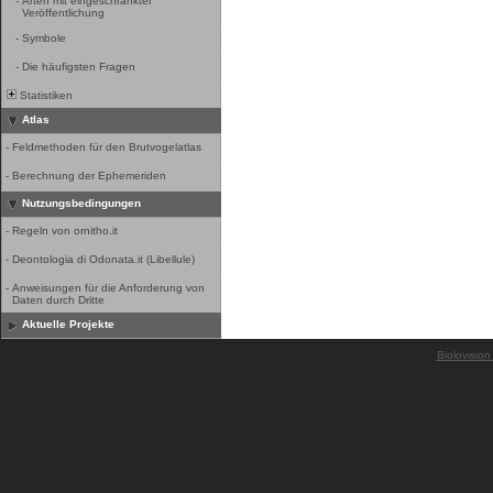
-
Arten mit eingeschränkter
Veröffentlichung
-
Symbole
-
Die häufigsten Fragen
Statistiken
Atlas
-
Feldmethoden für den Brutvogelatlas
-
Berechnung der Ephemeriden
Nutzungsbedingungen
-
Regeln von ornitho.it
-
Deontologia di Odonata.it (Libellule)
-
Anweisungen für die Anforderung von
Daten durch Dritte
Aktuelle Projekte
Biolovision