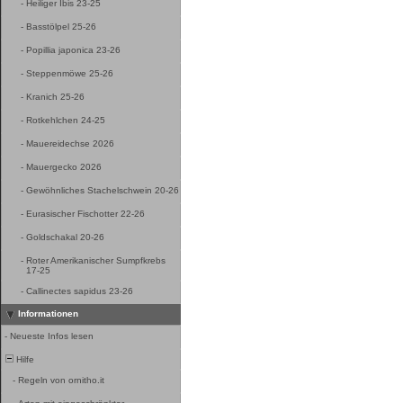
-
Heiliger Ibis 23-25
-
Basstölpel 25-26
-
Popillia japonica 23-26
-
Steppenmöwe 25-26
-
Kranich 25-26
-
Rotkehlchen 24-25
-
Mauereidechse 2026
-
Mauergecko 2026
-
Gewöhnliches Stachelschwein 20-26
-
Eurasischer Fischotter 22-26
-
Goldschakal 20-26
-
Roter Amerikanischer Sumpfkrebs
17-25
-
Callinectes sapidus 23-26
Informationen
-
Neueste Infos lesen
Hilfe
-
Regeln von ornitho.it