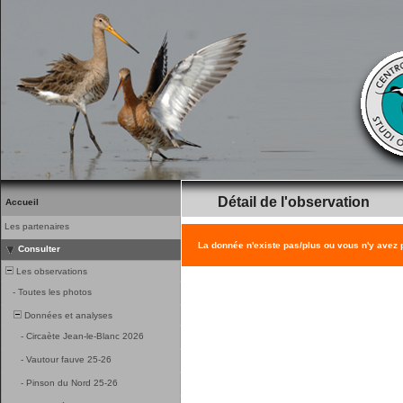
Détail de l'observation
Accueil
Les partenaires
La donnée n'existe pas/plus ou vous n'y avez
Consulter
Les observations
-
Toutes les photos
Données et analyses
-
Circaète Jean-le-Blanc 2026
-
Vautour fauve 25-26
-
Pinson du Nord 25-26