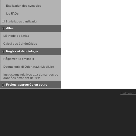
-
Explication des symboles
-
les FAQs
Statistiques d'utilisation
Atlas
-
Méthode de l'atlas
-
Calcul des éphémérides
Règles et déontologie
-
Réglement d'ornitho.it
-
Deontologia di Odonata.it (Libellule)
-
Instructions relatives aux demandes de
données émanant de tiers
Projets approuvés en cours
Biolovision