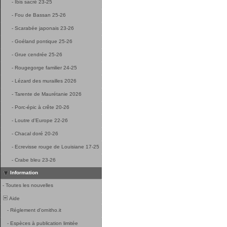
-
Ibis sacré 23-25
-
Fou de Bassan 25-26
-
Scarabée japonais 23-26
-
Goéland pontique 25-26
-
Grue cendrée 25-26
-
Rougegorge familier 24-25
-
Lézard des murailles 2026
-
Tarente de Maurétanie 2026
-
Porc-épic à crête 20-26
-
Loutre d'Europe 22-26
-
Chacal doré 20-26
-
Ecrevisse rouge de Louisiane 17-25
-
Crabe bleu 23-26
Information
-
Toutes les nouvelles
Aide
-
Réglement d'ornitho.it
-
Espèces à publication limitée