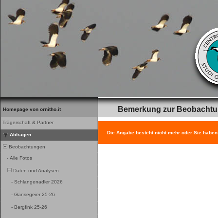
Bemerkung zur Beobacht
Homepage von ornitho.it
Trägerschaft & Partner
Die Angabe besteht nicht mehr oder Sie haben
Abfragen
Beobachtungen
-
Alle Fotos
Daten und Analysen
-
Schlangenadler 2026
-
Gänsegeier 25-26
-
Bergfink 25-26