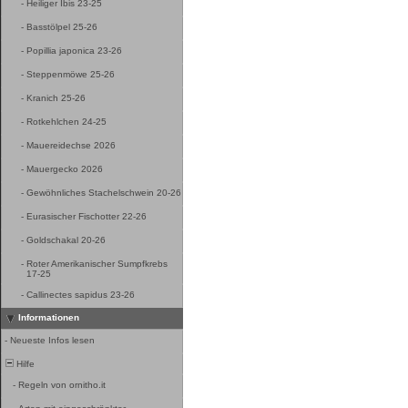
-
Heiliger Ibis 23-25
-
Basstölpel 25-26
-
Popillia japonica 23-26
-
Steppenmöwe 25-26
-
Kranich 25-26
-
Rotkehlchen 24-25
-
Mauereidechse 2026
-
Mauergecko 2026
-
Gewöhnliches Stachelschwein 20-26
-
Eurasischer Fischotter 22-26
-
Goldschakal 20-26
-
Roter Amerikanischer Sumpfkrebs
17-25
-
Callinectes sapidus 23-26
Informationen
-
Neueste Infos lesen
Hilfe
-
Regeln von ornitho.it