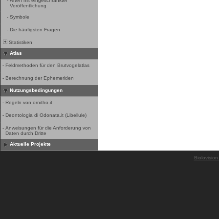
-
Arten mit eingeschränkter
Veröffentlichung
-
Symbole
-
Die häufigsten Fragen
Statistiken
Atlas
-
Feldmethoden für den Brutvogelatlas
-
Berechnung der Ephemeriden
Nutzungsbedingungen
-
Regeln von ornitho.it
-
Deontologia di Odonata.it (Libellule)
-
Anweisungen für die Anforderung von
Daten durch Dritte
Aktuelle Projekte
Biolovision