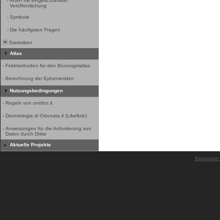
-
Arten mit eingeschränkter
Veröffentlichung
-
Symbole
-
Die häufigsten Fragen
Statistiken
Atlas
-
Feldmethoden für den Brutvogelatlas
-
Berechnung der Ephemeriden
Nutzungsbedingungen
-
Regeln von ornitho.it
-
Deontologia di Odonata.it (Libellule)
-
Anweisungen für die Anforderung von
Daten durch Dritte
Aktuelle Projekte
Biolovision