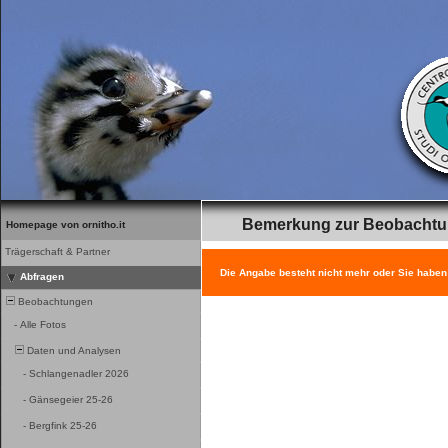
Bemerkung zur Beobacht
Homepage von ornitho.it
Trägerschaft & Partner
Die Angabe besteht nicht mehr oder Sie haben
Abfragen
Beobachtungen
-
Alle Fotos
Daten und Analysen
-
Schlangenadler 2026
-
Gänsegeier 25-26
-
Bergfink 25-26