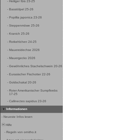
-
Heiliger Ibis 23-25
-
Basstölpel 25-26
-
Popillia japonica 23-26
-
Steppenmöwe 25-26
-
Kranich 25-26
-
Rotkehlchen 24-25
-
Mauereidechse 2026
-
Mauergecko 2026
-
Gewöhnliches Stachelschwein 20-26
-
Eurasischer Fischotter 22-26
-
Goldschakal 20-26
-
Roter Amerikanischer Sumpfkrebs
17-25
-
Callinectes sapidus 23-26
Informationen
-
Neueste Infos lesen
Hilfe
-
Regeln von ornitho.it