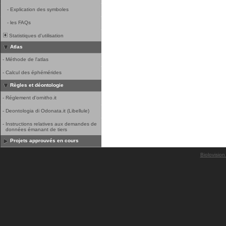
-
Explication des symboles
-
les FAQs
Statistiques d'utilisation
Atlas
-
Méthode de l'atlas
-
Calcul des éphémérides
Règles et déontologie
-
Réglement d'ornitho.it
-
Deontologia di Odonata.it (Libellule)
-
Instructions relatives aux demandes de
données émanant de tiers
Projets approuvés en cours
Biolovision