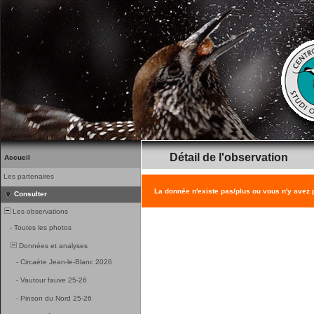
Détail de l'observation
Accueil
Les partenaires
La donnée n'existe pas/plus ou vous n'y avez
Consulter
Les observations
-
Toutes les photos
Données et analyses
-
Circaète Jean-le-Blanc 2026
-
Vautour fauve 25-26
-
Pinson du Nord 25-26