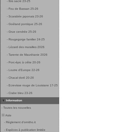
-
Ibis sacré 23-25
-
Fou de Bassan 25-26
-
Scarabée japonais 23-26
-
Goéland pontique 25-26
-
Grue cendrée 25-26
-
Rougegorge familier 24-25
-
Lézard des murailles 2026
-
Tarente de Maurétanie 2026
-
Porc-épic à crête 20-26
-
Loutre d'Europe 22-26
-
Chacal doré 20-26
-
Ecrevisse rouge de Louisiane 17-25
-
Crabe bleu 23-26
Information
-
Toutes les nouvelles
Aide
-
Réglement d'ornitho.it
-
Espèces à publication limitée