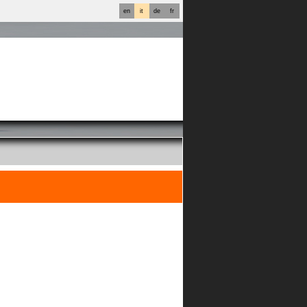
en
it
de
fr