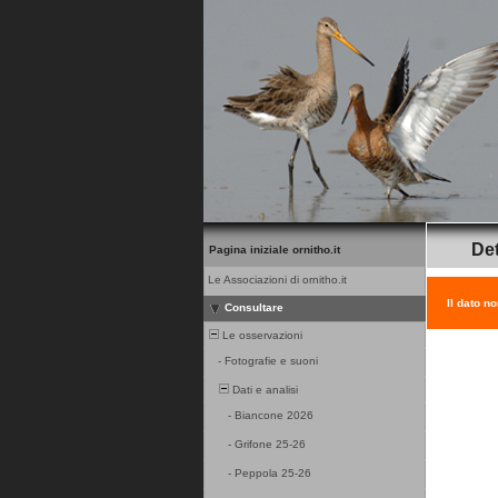
Det
Pagina iniziale ornitho.it
Le Associazioni di ornitho.it
Il dato n
Consultare
Le osservazioni
-
Fotografie e suoni
Dati e analisi
-
Biancone 2026
-
Grifone 25-26
-
Peppola 25-26