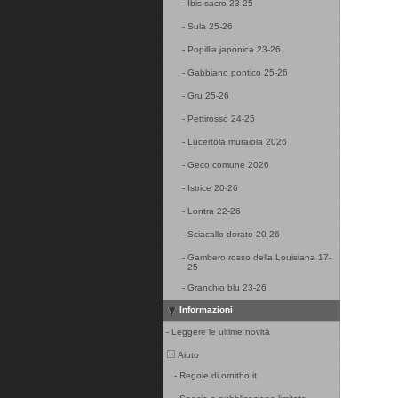
-
Ibis sacro 23-25
-
Sula 25-26
-
Popillia japonica 23-26
-
Gabbiano pontico 25-26
-
Gru 25-26
-
Pettirosso 24-25
-
Lucertola muraiola 2026
-
Geco comune 2026
-
Istrice 20-26
-
Lontra 22-26
-
Sciacallo dorato 20-26
-
Gambero rosso della Louisiana 17-
25
-
Granchio blu 23-26
Informazioni
-
Leggere le ultime novità
Aiuto
-
Regole di ornitho.it