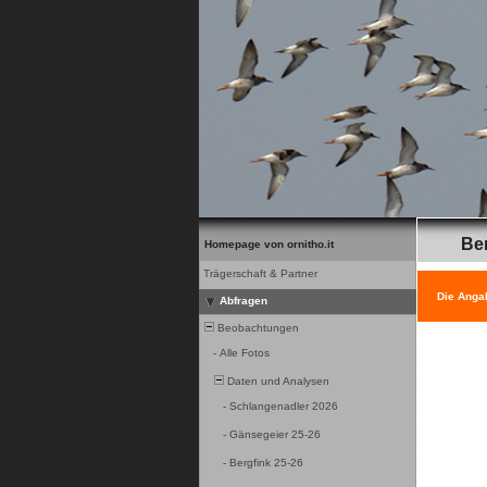
Be
Homepage von ornitho.it
Trägerschaft & Partner
Die Anga
Abfragen
Beobachtungen
-
Alle Fotos
Daten und Analysen
-
Schlangenadler 2026
-
Gänsegeier 25-26
-
Bergfink 25-26