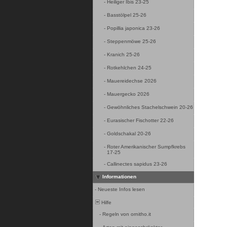
-
Heiliger Ibis 23-25
-
Basstölpel 25-26
-
Popillia japonica 23-26
-
Steppenmöwe 25-26
-
Kranich 25-26
-
Rotkehlchen 24-25
-
Mauereidechse 2026
-
Mauergecko 2026
-
Gewöhnliches Stachelschwein 20-26
-
Eurasischer Fischotter 22-26
-
Goldschakal 20-26
-
Roter Amerikanischer Sumpfkrebs
17-25
-
Callinectes sapidus 23-26
Informationen
-
Neueste Infos lesen
Hilfe
-
Regeln von ornitho.it