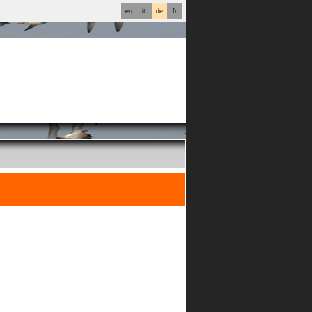
en
it
de
fr