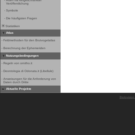
-
Arten mit eingeschränkter
Veröffentlichung
-
Symbole
-
Die häufigsten Fragen
Statistiken
Atlas
-
Feldmethoden für den Brutvogelatlas
-
Berechnung der Ephemeriden
Nutzungsbedingungen
-
Regeln von ornitho.it
-
Deontologia di Odonata.it (Libellule)
-
Anweisungen für die Anforderung von
Daten durch Dritte
Aktuelle Projekte
Biolovision