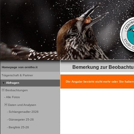
Bemerkung zur Beobacht
Homepage von ornitho.it
Trägerschaft & Partner
Die Angabe besteht nicht mehr oder Sie haben
Abfragen
Beobachtungen
-
Alle Fotos
Daten und Analysen
-
Schlangenadler 2026
-
Gänsegeier 25-26
-
Bergfink 25-26