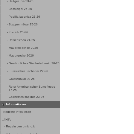
-
Heiliger Ibis 23-25
-
Basstölpel 25-26
-
Popillia japonica 23-26
-
Steppenmöwe 25-26
-
Kranich 25-26
-
Rotkehlchen 24-25
-
Mauereidechse 2026
-
Mauergecko 2026
-
Gewöhnliches Stachelschwein 20-26
-
Eurasischer Fischotter 22-26
-
Goldschakal 20-26
-
Roter Amerikanischer Sumpfkrebs
17-25
-
Callinectes sapidus 23-26
Informationen
-
Neueste Infos lesen
Hilfe
-
Regeln von ornitho.it