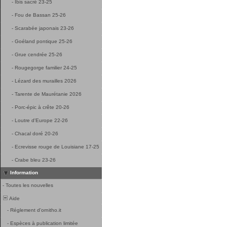
-
Ibis sacré 23-25
-
Fou de Bassan 25-26
-
Scarabée japonais 23-26
-
Goéland pontique 25-26
-
Grue cendrée 25-26
-
Rougegorge familier 24-25
-
Lézard des murailles 2026
-
Tarente de Maurétanie 2026
-
Porc-épic à crête 20-26
-
Loutre d'Europe 22-26
-
Chacal doré 20-26
-
Ecrevisse rouge de Louisiane 17-25
-
Crabe bleu 23-26
Information
-
Toutes les nouvelles
Aide
-
Réglement d'ornitho.it
-
Espèces à publication limitée