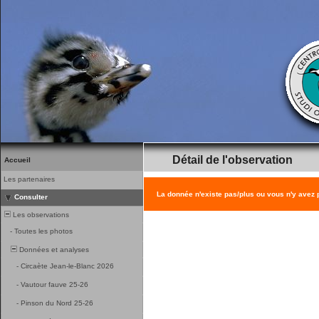
Détail de l'observation
Accueil
Les partenaires
La donnée n'existe pas/plus ou vous n'y avez
Consulter
Les observations
-
Toutes les photos
Données et analyses
-
Circaète Jean-le-Blanc 2026
-
Vautour fauve 25-26
-
Pinson du Nord 25-26