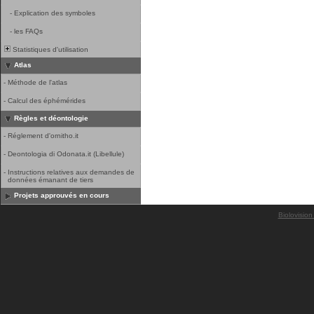
-
Explication des symboles
-
les FAQs
Statistiques d'utilisation
Atlas
-
Méthode de l'atlas
-
Calcul des éphémérides
Règles et déontologie
-
Réglement d'ornitho.it
-
Deontologia di Odonata.it (Libellule)
-
Instructions relatives aux demandes de
données émanant de tiers
Projets approuvés en cours
Biolovision