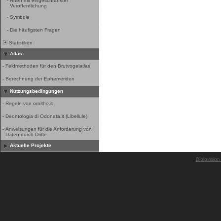
-
Arten mit eingeschränkter
Veröffentlichung
-
Symbole
-
Die häufigsten Fragen
Statistiken
Atlas
-
Feldmethoden für den Brutvogelatlas
-
Berechnung der Ephemeriden
Nutzungsbedingungen
-
Regeln von ornitho.it
-
Deontologia di Odonata.it (Libellule)
-
Anweisungen für die Anforderung von
Daten durch Dritte
Aktuelle Projekte
Biolovision