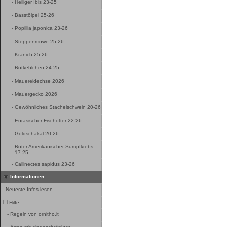
-
Heiliger Ibis 23-25
-
Basstölpel 25-26
-
Popillia japonica 23-26
-
Steppenmöwe 25-26
-
Kranich 25-26
-
Rotkehlchen 24-25
-
Mauereidechse 2026
-
Mauergecko 2026
-
Gewöhnliches Stachelschwein 20-26
-
Eurasischer Fischotter 22-26
-
Goldschakal 20-26
-
Roter Amerikanischer Sumpfkrebs
17-25
-
Callinectes sapidus 23-26
Informationen
-
Neueste Infos lesen
Hilfe
-
Regeln von ornitho.it