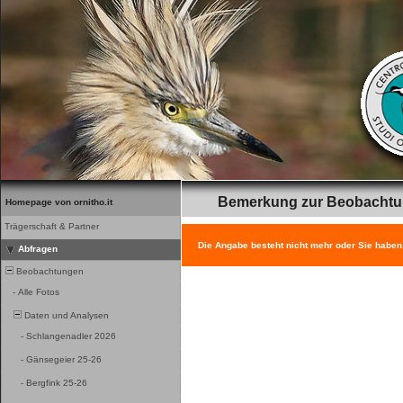
Bemerkung zur Beobacht
Homepage von ornitho.it
Trägerschaft & Partner
Die Angabe besteht nicht mehr oder Sie haben
Abfragen
Beobachtungen
-
Alle Fotos
Daten und Analysen
-
Schlangenadler 2026
-
Gänsegeier 25-26
-
Bergfink 25-26