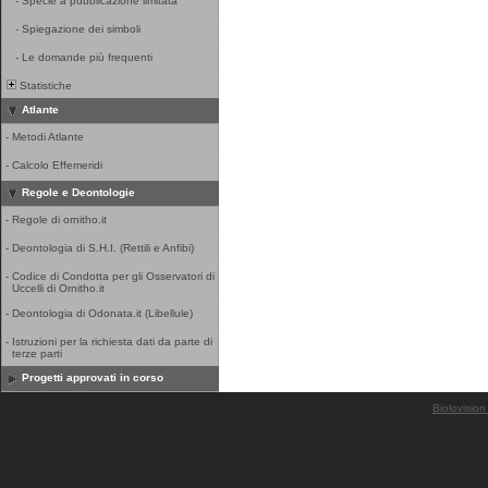
-
Specie a pubblicazione limitata
-
Spiegazione dei simboli
-
Le domande più frequenti
Statistiche
Atlante
-
Metodi Atlante
-
Calcolo Effemeridi
Regole e Deontologie
-
Regole di ornitho.it
-
Deontologia di S.H.I. (Rettili e Anfibi)
-
Codice di Condotta per gli Osservatori di
Uccelli di Ornitho.it
-
Deontologia di Odonata.it (Libellule)
-
Istruzioni per la richiesta dati da parte di
terze parti
Progetti approvati in corso
Biolovision