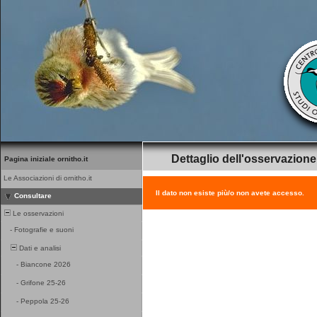
Dettaglio dell'osservazione
Pagina iniziale ornitho.it
Le Associazioni di ornitho.it
Il dato non esiste più/o non avete accesso.
Consultare
Le osservazioni
-
Fotografie e suoni
Dati e analisi
-
Biancone 2026
-
Grifone 25-26
-
Peppola 25-26