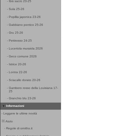
-
Ibis sacro 23-25
-
Sula 25-26
-
Popillia japonica 23-26
-
Gabbiano pontico 25-26
-
Gru 25-26
-
Pettirosso 24-25
-
Lucertola muraiola 2026
-
Geco comune 2026
-
Istrice 20-26
-
Lontra 22-26
-
Sciacallo dorato 20-26
-
Gambero rosso della Louisiana 17-
25
-
Granchio blu 23-26
Informazioni
-
Leggere le ultime novità
Aiuto
-
Regole di ornitho.it