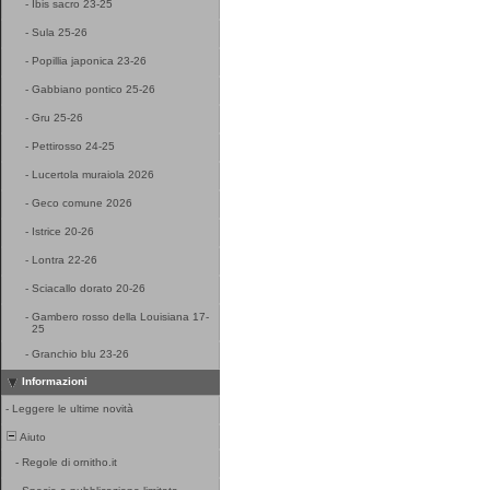
-
Ibis sacro 23-25
-
Sula 25-26
-
Popillia japonica 23-26
-
Gabbiano pontico 25-26
-
Gru 25-26
-
Pettirosso 24-25
-
Lucertola muraiola 2026
-
Geco comune 2026
-
Istrice 20-26
-
Lontra 22-26
-
Sciacallo dorato 20-26
-
Gambero rosso della Louisiana 17-
25
-
Granchio blu 23-26
Informazioni
-
Leggere le ultime novità
Aiuto
-
Regole di ornitho.it