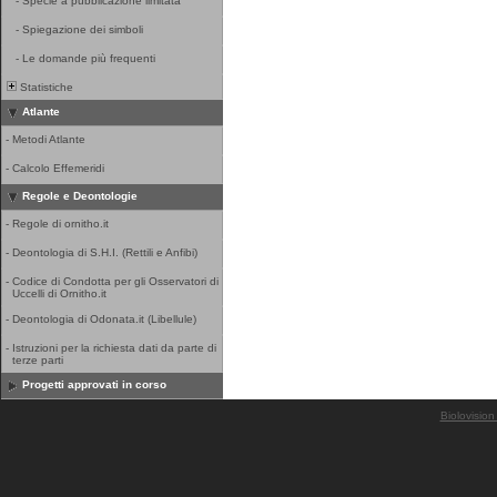
-
Specie a pubblicazione limitata
-
Spiegazione dei simboli
-
Le domande più frequenti
Statistiche
Atlante
-
Metodi Atlante
-
Calcolo Effemeridi
Regole e Deontologie
-
Regole di ornitho.it
-
Deontologia di S.H.I. (Rettili e Anfibi)
-
Codice di Condotta per gli Osservatori di
Uccelli di Ornitho.it
-
Deontologia di Odonata.it (Libellule)
-
Istruzioni per la richiesta dati da parte di
terze parti
Progetti approvati in corso
Biolovision