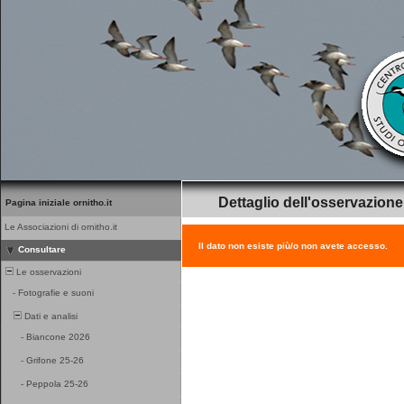
Dettaglio dell'osservazione
Pagina iniziale ornitho.it
Le Associazioni di ornitho.it
Il dato non esiste più/o non avete accesso.
Consultare
Le osservazioni
-
Fotografie e suoni
Dati e analisi
-
Biancone 2026
-
Grifone 25-26
-
Peppola 25-26