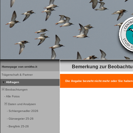
Bemerkung zur Beobacht
Homepage von ornitho.it
Trägerschaft & Partner
Die Angabe besteht nicht mehr oder Sie haben
Abfragen
Beobachtungen
-
Alle Fotos
Daten und Analysen
-
Schlangenadler 2026
-
Gänsegeier 25-26
-
Bergfink 25-26