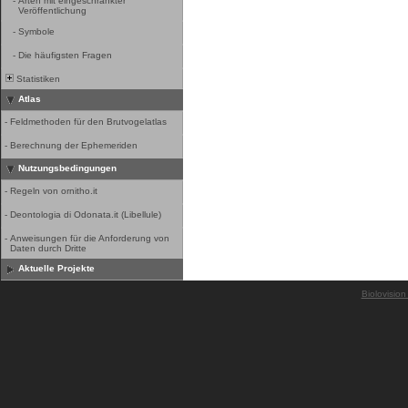
-
Arten mit eingeschränkter
Veröffentlichung
-
Symbole
-
Die häufigsten Fragen
Statistiken
Atlas
-
Feldmethoden für den Brutvogelatlas
-
Berechnung der Ephemeriden
Nutzungsbedingungen
-
Regeln von ornitho.it
-
Deontologia di Odonata.it (Libellule)
-
Anweisungen für die Anforderung von
Daten durch Dritte
Aktuelle Projekte
Biolovision