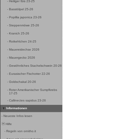
-
Heiliger Ibis 23-25
-
Basstölpel 25-26
-
Popillia japonica 23-26
-
Steppenmöwe 25-26
-
Kranich 25-26
-
Rotkehlchen 24-25
-
Mauereidechse 2026
-
Mauergecko 2026
-
Gewöhnliches Stachelschwein 20-26
-
Eurasischer Fischotter 22-26
-
Goldschakal 20-26
-
Roter Amerikanischer Sumpfkrebs
17-25
-
Callinectes sapidus 23-26
Informationen
-
Neueste Infos lesen
Hilfe
-
Regeln von ornitho.it