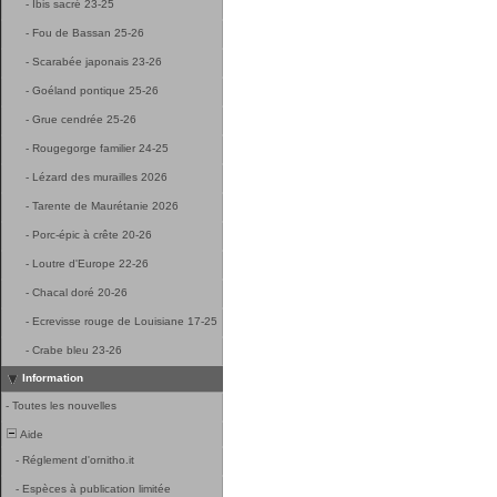
-
Ibis sacré 23-25
-
Fou de Bassan 25-26
-
Scarabée japonais 23-26
-
Goéland pontique 25-26
-
Grue cendrée 25-26
-
Rougegorge familier 24-25
-
Lézard des murailles 2026
-
Tarente de Maurétanie 2026
-
Porc-épic à crête 20-26
-
Loutre d'Europe 22-26
-
Chacal doré 20-26
-
Ecrevisse rouge de Louisiane 17-25
-
Crabe bleu 23-26
Information
-
Toutes les nouvelles
Aide
-
Réglement d'ornitho.it
-
Espèces à publication limitée