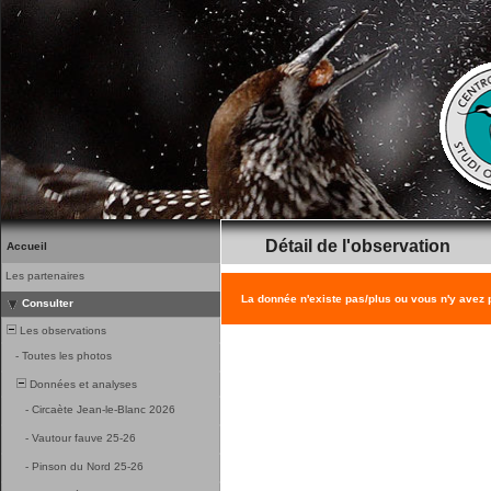
Détail de l'observation
Accueil
Les partenaires
La donnée n'existe pas/plus ou vous n'y avez
Consulter
Les observations
-
Toutes les photos
Données et analyses
-
Circaète Jean-le-Blanc 2026
-
Vautour fauve 25-26
-
Pinson du Nord 25-26