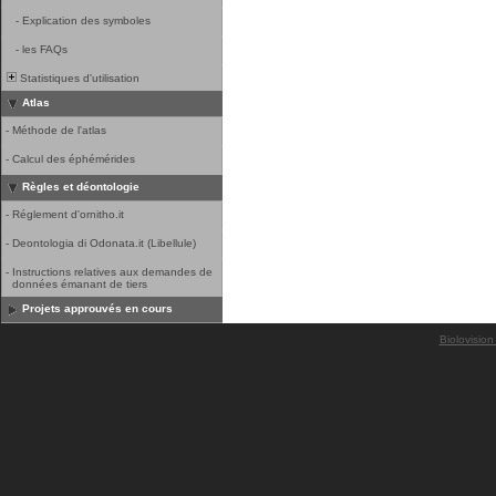
-
Explication des symboles
-
les FAQs
Statistiques d'utilisation
Atlas
-
Méthode de l'atlas
-
Calcul des éphémérides
Règles et déontologie
-
Réglement d'ornitho.it
-
Deontologia di Odonata.it (Libellule)
-
Instructions relatives aux demandes de
données émanant de tiers
Projets approuvés en cours
Biolovision