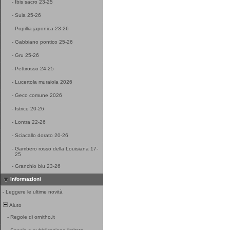
-
Ibis sacro 23-25
-
Sula 25-26
-
Popillia japonica 23-26
-
Gabbiano pontico 25-26
-
Gru 25-26
-
Pettirosso 24-25
-
Lucertola muraiola 2026
-
Geco comune 2026
-
Istrice 20-26
-
Lontra 22-26
-
Sciacallo dorato 20-26
-
Gambero rosso della Louisiana 17-
25
-
Granchio blu 23-26
Informazioni
-
Leggere le ultime novità
Aiuto
-
Regole di ornitho.it