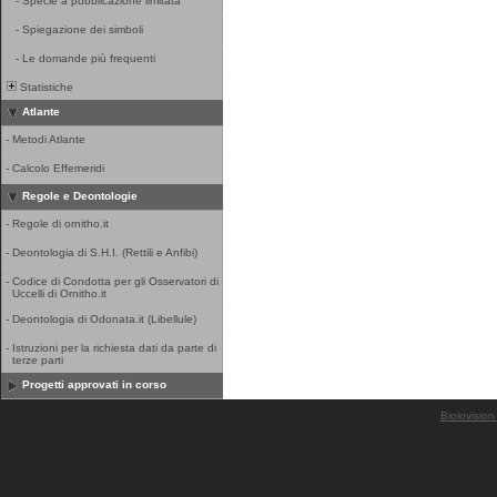
-
Specie a pubblicazione limitata
-
Spiegazione dei simboli
-
Le domande più frequenti
Statistiche
Atlante
-
Metodi Atlante
-
Calcolo Effemeridi
Regole e Deontologie
-
Regole di ornitho.it
-
Deontologia di S.H.I. (Rettili e Anfibi)
-
Codice di Condotta per gli Osservatori di
Uccelli di Ornitho.it
-
Deontologia di Odonata.it (Libellule)
-
Istruzioni per la richiesta dati da parte di
terze parti
Progetti approvati in corso
Biolovision