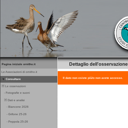
Dettaglio dell'osservazione
Pagina iniziale ornitho.it
Le Associazioni di ornitho.it
Il dato non esiste più/o non avete accesso.
Consultare
Le osservazioni
-
Fotografie e suoni
Dati e analisi
-
Biancone 2026
-
Grifone 25-26
-
Peppola 25-26