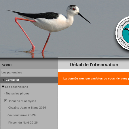
Détail de l'observation
Accueil
Les partenaires
La donnée n'existe pas/plus ou vous n'y avez
Consulter
Les observations
-
Toutes les photos
Données et analyses
-
Circaète Jean-le-Blanc 2026
-
Vautour fauve 25-26
-
Pinson du Nord 25-26