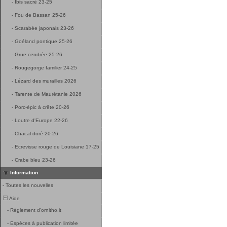
-
Ibis sacré 23-25
-
Fou de Bassan 25-26
-
Scarabée japonais 23-26
-
Goéland pontique 25-26
-
Grue cendrée 25-26
-
Rougegorge familier 24-25
-
Lézard des murailles 2026
-
Tarente de Maurétanie 2026
-
Porc-épic à crête 20-26
-
Loutre d'Europe 22-26
-
Chacal doré 20-26
-
Ecrevisse rouge de Louisiane 17-25
-
Crabe bleu 23-26
Information
-
Toutes les nouvelles
Aide
-
Réglement d'ornitho.it
-
Espèces à publication limitée