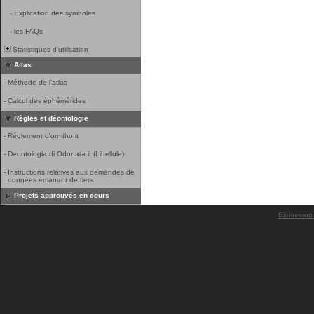
-
Explication des symboles
-
les FAQs
Statistiques d'utilisation
Atlas
-
Méthode de l'atlas
-
Calcul des éphémérides
Règles et déontologie
-
Réglement d'ornitho.it
-
Deontologia di Odonata.it (Libellule)
-
Instructions relatives aux demandes de
données émanant de tiers
Projets approuvés en cours
Biolovision