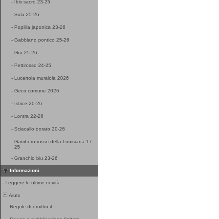
-
Ibis sacro 23-25
-
Sula 25-26
-
Popillia japonica 23-26
-
Gabbiano pontico 25-26
-
Gru 25-26
-
Pettirosso 24-25
-
Lucertola muraiola 2026
-
Geco comune 2026
-
Istrice 20-26
-
Lontra 22-26
-
Sciacallo dorato 20-26
-
Gambero rosso della Louisiana 17-
25
-
Granchio blu 23-26
Informazioni
-
Leggere le ultime novità
Aiuto
-
Regole di ornitho.it