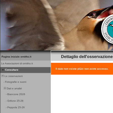
Dettaglio dell'osservazione
Pagina iniziale ornitho.it
Le Associazioni di ornitho.it
Il dato non esiste più/o non avete accesso.
Consultare
Le osservazioni
-
Fotografie e suoni
Dati e analisi
-
Biancone 2026
-
Grifone 25-26
-
Peppola 25-26