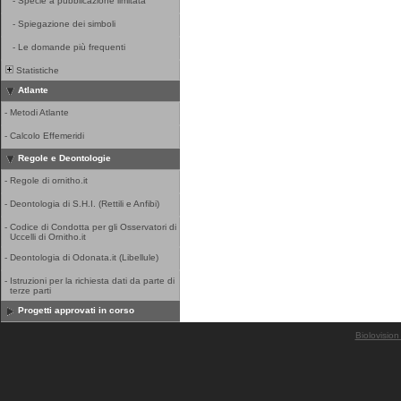
-
Specie a pubblicazione limitata
-
Spiegazione dei simboli
-
Le domande più frequenti
Statistiche
Atlante
-
Metodi Atlante
-
Calcolo Effemeridi
Regole e Deontologie
-
Regole di ornitho.it
-
Deontologia di S.H.I. (Rettili e Anfibi)
-
Codice di Condotta per gli Osservatori di
Uccelli di Ornitho.it
-
Deontologia di Odonata.it (Libellule)
-
Istruzioni per la richiesta dati da parte di
terze parti
Progetti approvati in corso
Biolovision