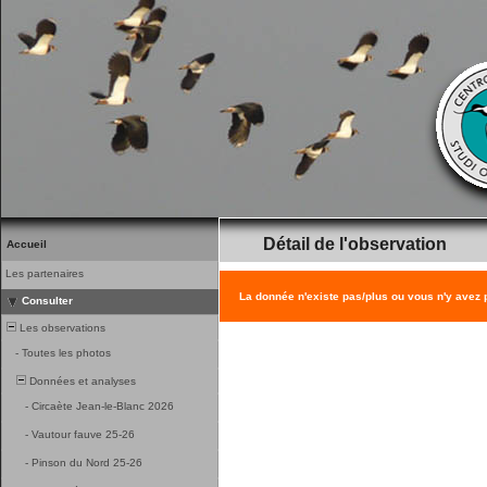
Détail de l'observation
Accueil
Les partenaires
La donnée n'existe pas/plus ou vous n'y avez
Consulter
Les observations
-
Toutes les photos
Données et analyses
-
Circaète Jean-le-Blanc 2026
-
Vautour fauve 25-26
-
Pinson du Nord 25-26