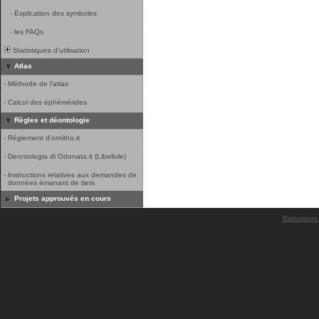
-
Explication des symboles
-
les FAQs
Statistiques d'utilisation
Atlas
-
Méthode de l'atlas
-
Calcul des éphémérides
Règles et déontologie
-
Réglement d'ornitho.it
-
Deontologia di Odonata.it (Libellule)
-
Instructions relatives aux demandes de
données émanant de tiers
Projets approuvés en cours
Biolovision