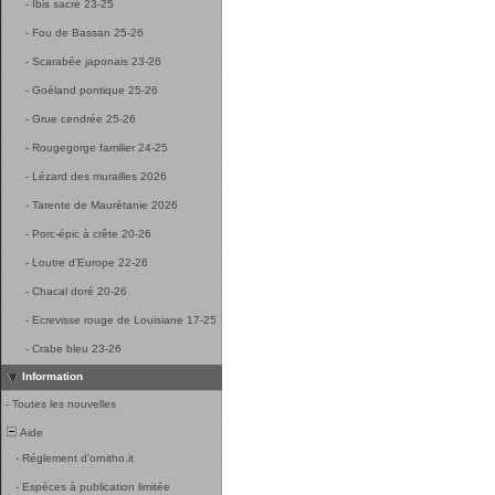
-
Ibis sacré 23-25
-
Fou de Bassan 25-26
-
Scarabée japonais 23-26
-
Goéland pontique 25-26
-
Grue cendrée 25-26
-
Rougegorge familier 24-25
-
Lézard des murailles 2026
-
Tarente de Maurétanie 2026
-
Porc-épic à crête 20-26
-
Loutre d'Europe 22-26
-
Chacal doré 20-26
-
Ecrevisse rouge de Louisiane 17-25
-
Crabe bleu 23-26
Information
-
Toutes les nouvelles
Aide
-
Réglement d'ornitho.it
-
Espèces à publication limitée