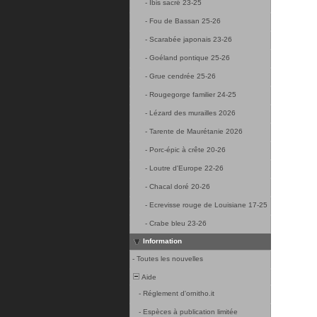
-
Ibis sacré 23-25
-
Fou de Bassan 25-26
-
Scarabée japonais 23-26
-
Goéland pontique 25-26
-
Grue cendrée 25-26
-
Rougegorge familier 24-25
-
Lézard des murailles 2026
-
Tarente de Maurétanie 2026
-
Porc-épic à crête 20-26
-
Loutre d'Europe 22-26
-
Chacal doré 20-26
-
Ecrevisse rouge de Louisiane 17-25
-
Crabe bleu 23-26
Information
-
Toutes les nouvelles
Aide
-
Réglement d'ornitho.it
-
Espèces à publication limitée