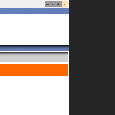
en
it
de
fr