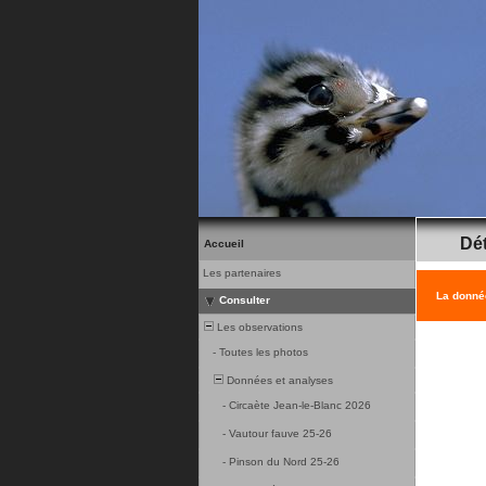
Dét
Accueil
Les partenaires
La donnée
Consulter
Les observations
-
Toutes les photos
Données et analyses
-
Circaète Jean-le-Blanc 2026
-
Vautour fauve 25-26
-
Pinson du Nord 25-26