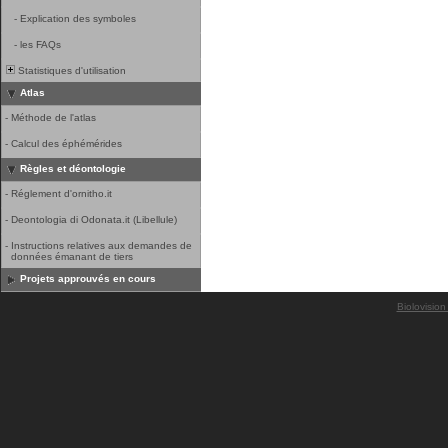
-
Explication des symboles
-
les FAQs
Statistiques d'utilisation
Atlas
-
Méthode de l'atlas
-
Calcul des éphémérides
Règles et déontologie
-
Réglement d'ornitho.it
-
Deontologia di Odonata.it (Libellule)
-
Instructions relatives aux demandes de
données émanant de tiers
Projets approuvés en cours
Biolovision