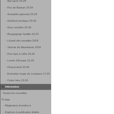
-
Ibis sacré 23-25
-
Fou de Bassan 25-26
-
Scarabée japonais 23-26
-
Goéland pontique 25-26
-
Grue cendrée 25-26
-
Rougegorge familier 24-25
-
Lézard des murailles 2026
-
Tarente de Maurétanie 2026
-
Porc-épic à crête 20-26
-
Loutre d'Europe 22-26
-
Chacal doré 20-26
-
Ecrevisse rouge de Louisiane 17-25
-
Crabe bleu 23-26
Information
-
Toutes les nouvelles
Aide
-
Réglement d'ornitho.it
-
Espèces à publication limitée