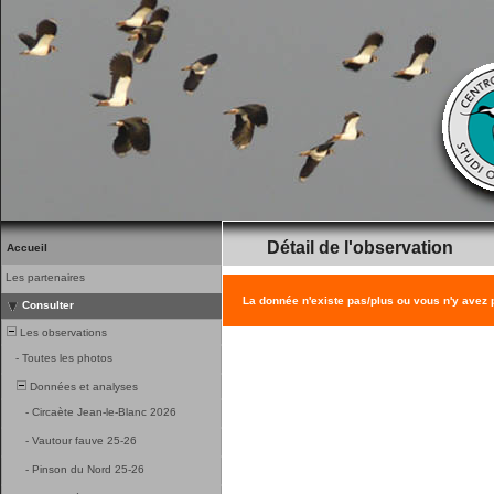
Détail de l'observation
Accueil
Les partenaires
La donnée n'existe pas/plus ou vous n'y avez
Consulter
Les observations
-
Toutes les photos
Données et analyses
-
Circaète Jean-le-Blanc 2026
-
Vautour fauve 25-26
-
Pinson du Nord 25-26