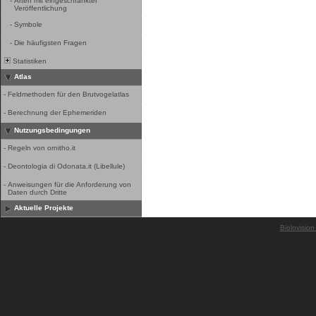
-
Arten mit eingeschränkter
Veröffentlichung
-
Symbole
-
Die häufigsten Fragen
Statistiken
Atlas
-
Feldmethoden für den Brutvogelatlas
-
Berechnung der Ephemeriden
Nutzungsbedingungen
-
Regeln von ornitho.it
-
Deontologia di Odonata.it (Libellule)
-
Anweisungen für die Anforderung von
Daten durch Dritte
Aktuelle Projekte
Biolovision