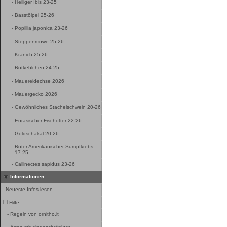
-
Heiliger Ibis 23-25
-
Basstölpel 25-26
-
Popillia japonica 23-26
-
Steppenmöwe 25-26
-
Kranich 25-26
-
Rotkehlchen 24-25
-
Mauereidechse 2026
-
Mauergecko 2026
-
Gewöhnliches Stachelschwein 20-26
-
Eurasischer Fischotter 22-26
-
Goldschakal 20-26
-
Roter Amerikanischer Sumpfkrebs
17-25
-
Callinectes sapidus 23-26
Informationen
-
Neueste Infos lesen
Hilfe
-
Regeln von ornitho.it