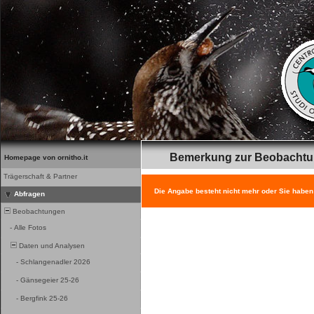
Bemerkung zur Beobacht
Homepage von ornitho.it
Trägerschaft & Partner
Die Angabe besteht nicht mehr oder Sie haben
Abfragen
Beobachtungen
-
Alle Fotos
Daten und Analysen
-
Schlangenadler 2026
-
Gänsegeier 25-26
-
Bergfink 25-26