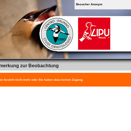
Besucher Anonym
merkung zur Beobachtung
be besteht nicht mehr oder Sie haben dazu keinen Zugang.