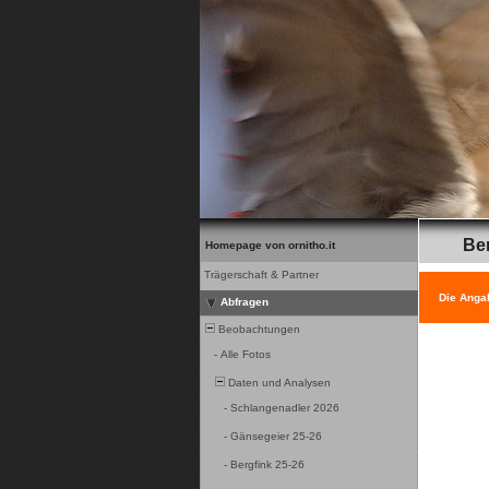
Be
Homepage von ornitho.it
Trägerschaft & Partner
Die Anga
Abfragen
Beobachtungen
-
Alle Fotos
Daten und Analysen
-
Schlangenadler 2026
-
Gänsegeier 25-26
-
Bergfink 25-26