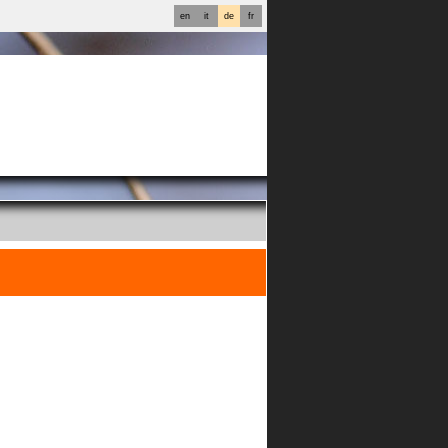
en
it
de
fr