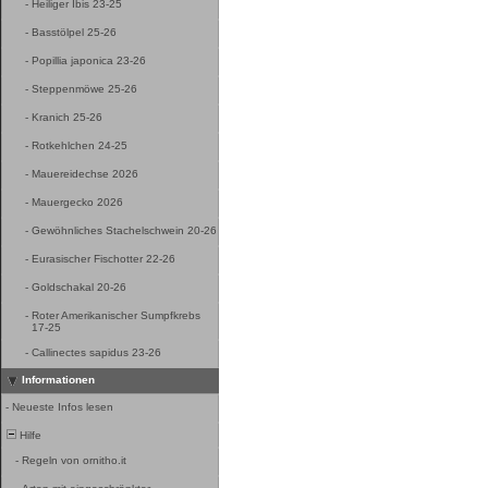
-
Heiliger Ibis 23-25
-
Basstölpel 25-26
-
Popillia japonica 23-26
-
Steppenmöwe 25-26
-
Kranich 25-26
-
Rotkehlchen 24-25
-
Mauereidechse 2026
-
Mauergecko 2026
-
Gewöhnliches Stachelschwein 20-26
-
Eurasischer Fischotter 22-26
-
Goldschakal 20-26
-
Roter Amerikanischer Sumpfkrebs
17-25
-
Callinectes sapidus 23-26
Informationen
-
Neueste Infos lesen
Hilfe
-
Regeln von ornitho.it