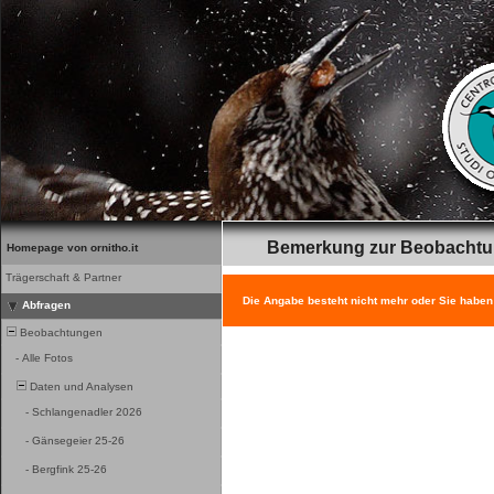
Bemerkung zur Beobacht
Homepage von ornitho.it
Trägerschaft & Partner
Die Angabe besteht nicht mehr oder Sie haben
Abfragen
Beobachtungen
-
Alle Fotos
Daten und Analysen
-
Schlangenadler 2026
-
Gänsegeier 25-26
-
Bergfink 25-26