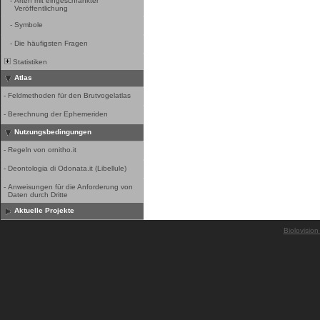
-
Arten mit eingeschränkter
Veröffentlichung
-
Symbole
-
Die häufigsten Fragen
Statistiken
Atlas
-
Feldmethoden für den Brutvogelatlas
-
Berechnung der Ephemeriden
Nutzungsbedingungen
-
Regeln von ornitho.it
-
Deontologia di Odonata.it (Libellule)
-
Anweisungen für die Anforderung von
Daten durch Dritte
Aktuelle Projekte
Biolovision