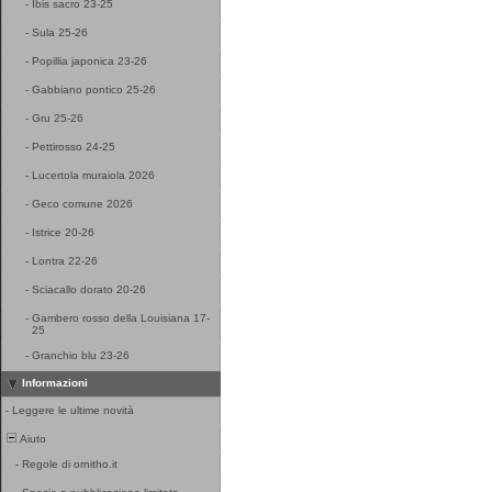
-
Ibis sacro 23-25
-
Sula 25-26
-
Popillia japonica 23-26
-
Gabbiano pontico 25-26
-
Gru 25-26
-
Pettirosso 24-25
-
Lucertola muraiola 2026
-
Geco comune 2026
-
Istrice 20-26
-
Lontra 22-26
-
Sciacallo dorato 20-26
-
Gambero rosso della Louisiana 17-
25
-
Granchio blu 23-26
Informazioni
-
Leggere le ultime novità
Aiuto
-
Regole di ornitho.it