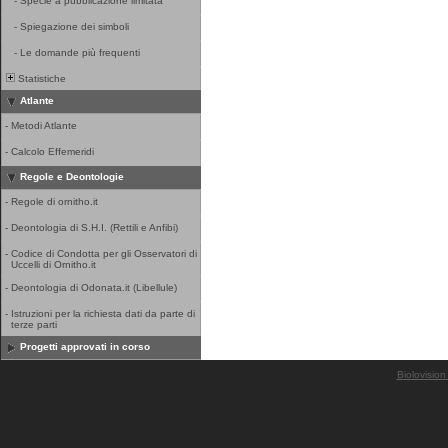
-
Specie a pubblicazione limitata
-
Spiegazione dei simboli
-
Le domande più frequenti
Statistiche
Atlante
-
Metodi Atlante
-
Calcolo Effemeridi
Regole e Deontologie
-
Regole di ornitho.it
-
Deontologia di S.H.I. (Rettili e Anfibi)
-
Codice di Condotta per gli Osservatori di
Uccelli di Ornitho.it
-
Deontologia di Odonata.it (Libellule)
-
Istruzioni per la richiesta dati da parte di
terze parti
Progetti approvati in corso
Biolovision