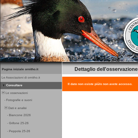
Dettaglio dell'osservazione
Pagina iniziale ornitho.it
Le Associazioni di ornitho.it
Il dato non esiste più/o non avete accesso.
Consultare
Le osservazioni
-
Fotografie e suoni
Dati e analisi
-
Biancone 2026
-
Grifone 25-26
-
Peppola 25-26