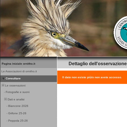
Dettaglio dell'osservazione
Pagina iniziale ornitho.it
Le Associazioni di ornitho.it
Il dato non esiste più/o non avete accesso.
Consultare
Le osservazioni
-
Fotografie e suoni
Dati e analisi
-
Biancone 2026
-
Grifone 25-26
-
Peppola 25-26