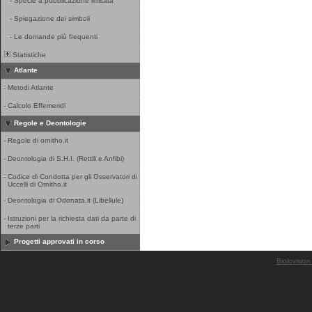
-
Specie a pubblicazione limitata
-
Spiegazione dei simboli
-
Le domande più frequenti
Statistiche
Atlante
-
Metodi Atlante
-
Calcolo Effemeridi
Regole e Deontologie
-
Regole di ornitho.it
-
Deontologia di S.H.I. (Rettili e Anfibi)
-
Codice di Condotta per gli Osservatori di
Uccelli di Ornitho.it
-
Deontologia di Odonata.it (Libellule)
-
Istruzioni per la richiesta dati da parte di
terze parti
Progetti approvati in corso
Biolovision