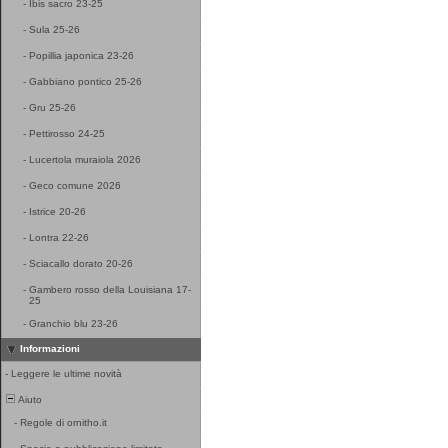
-
Ibis sacro 23-25
-
Sula 25-26
-
Popillia japonica 23-26
-
Gabbiano pontico 25-26
-
Gru 25-26
-
Pettirosso 24-25
-
Lucertola muraiola 2026
-
Geco comune 2026
-
Istrice 20-26
-
Lontra 22-26
-
Sciacallo dorato 20-26
-
Gambero rosso della Louisiana 17-
25
-
Granchio blu 23-26
Informazioni
-
Leggere le ultime novità
Aiuto
-
Regole di ornitho.it