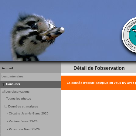
Détail de l'observation
Accueil
Les partenaires
La donnée n'existe pas/plus ou vous n'y avez
Consulter
Les observations
-
Toutes les photos
Données et analyses
-
Circaète Jean-le-Blanc 2026
-
Vautour fauve 25-26
-
Pinson du Nord 25-26