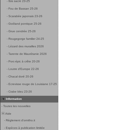
-
Ibis sacré 23-25
-
Fou de Bassan 25-26
-
Scarabée japonais 23-26
-
Goéland pontique 25-26
-
Grue cendrée 25-26
-
Rougegorge familier 24-25
-
Lézard des murailles 2026
-
Tarente de Maurétanie 2026
-
Porc-épic à crête 20-26
-
Loutre d'Europe 22-26
-
Chacal doré 20-26
-
Ecrevisse rouge de Louisiane 17-25
-
Crabe bleu 23-26
Information
-
Toutes les nouvelles
Aide
-
Réglement d'ornitho.it
-
Espèces à publication limitée