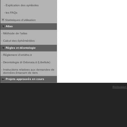
-
Explication des symboles
-
les FAQs
Statistiques d'utilisation
Atlas
-
Méthode de l'atlas
-
Calcul des éphémérides
Règles et déontologie
-
Réglement d'ornitho.it
-
Deontologia di Odonata.it (Libellule)
-
Instructions relatives aux demandes de
données émanant de tiers
Projets approuvés en cours
Biolovision