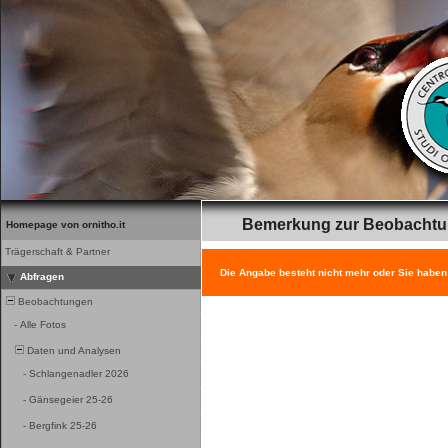
Bemerkung zur Beobacht
Homepage von ornitho.it
Trägerschaft & Partner
Die Angabe besteht nicht mehr oder Sie haben
Abfragen
Beobachtungen
-
Alle Fotos
Daten und Analysen
-
Schlangenadler 2026
-
Gänsegeier 25-26
-
Bergfink 25-26