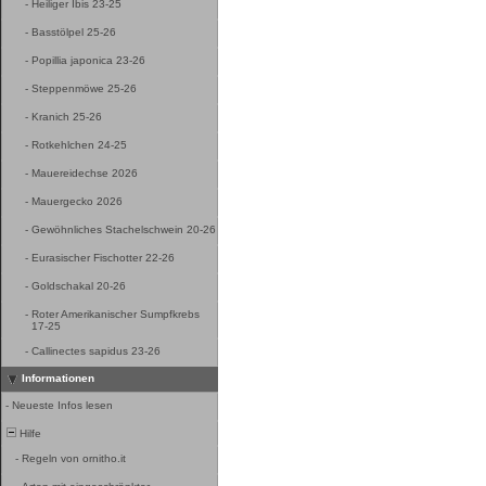
-
Heiliger Ibis 23-25
-
Basstölpel 25-26
-
Popillia japonica 23-26
-
Steppenmöwe 25-26
-
Kranich 25-26
-
Rotkehlchen 24-25
-
Mauereidechse 2026
-
Mauergecko 2026
-
Gewöhnliches Stachelschwein 20-26
-
Eurasischer Fischotter 22-26
-
Goldschakal 20-26
-
Roter Amerikanischer Sumpfkrebs
17-25
-
Callinectes sapidus 23-26
Informationen
-
Neueste Infos lesen
Hilfe
-
Regeln von ornitho.it