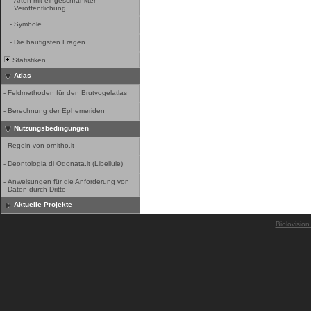
-
Arten mit eingeschränkter
Veröffentlichung
-
Symbole
-
Die häufigsten Fragen
Statistiken
Atlas
-
Feldmethoden für den Brutvogelatlas
-
Berechnung der Ephemeriden
Nutzungsbedingungen
-
Regeln von ornitho.it
-
Deontologia di Odonata.it (Libellule)
-
Anweisungen für die Anforderung von
Daten durch Dritte
Aktuelle Projekte
Biolovision