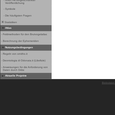
-
Arten mit eingeschränkter
Veröffentlichung
-
Symbole
-
Die häufigsten Fragen
Statistiken
Atlas
-
Feldmethoden für den Brutvogelatlas
-
Berechnung der Ephemeriden
Nutzungsbedingungen
-
Regeln von ornitho.it
-
Deontologia di Odonata.it (Libellule)
-
Anweisungen für die Anforderung von
Daten durch Dritte
Aktuelle Projekte
Biolovision