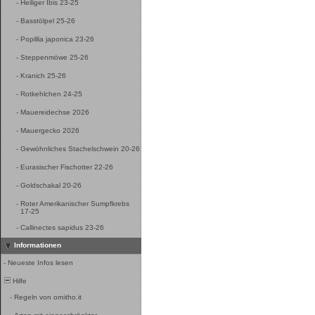
-
Heiliger Ibis 23-25
-
Basstölpel 25-26
-
Popillia japonica 23-26
-
Steppenmöwe 25-26
-
Kranich 25-26
-
Rotkehlchen 24-25
-
Mauereidechse 2026
-
Mauergecko 2026
-
Gewöhnliches Stachelschwein 20-26
-
Eurasischer Fischotter 22-26
-
Goldschakal 20-26
-
Roter Amerikanischer Sumpfkrebs
17-25
-
Callinectes sapidus 23-26
Informationen
-
Neueste Infos lesen
Hilfe
-
Regeln von ornitho.it