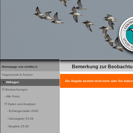
Bemerkung zur Beobacht
Homepage von ornitho.it
Trägerschaft & Partner
Die Angabe besteht nicht mehr oder Sie haben
Abfragen
Beobachtungen
-
Alle Fotos
Daten und Analysen
-
Schlangenadler 2026
-
Gänsegeier 25-26
-
Bergfink 25-26