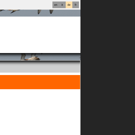
en
it
de
fr