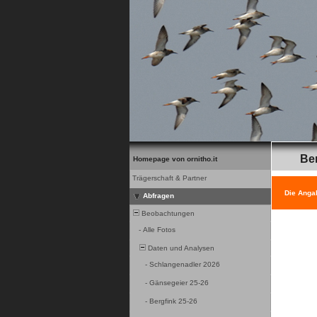
Be
Homepage von ornitho.it
Trägerschaft & Partner
Die Anga
Abfragen
Beobachtungen
-
Alle Fotos
Daten und Analysen
-
Schlangenadler 2026
-
Gänsegeier 25-26
-
Bergfink 25-26