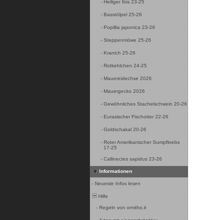
-
Heiliger Ibis 23-25
-
Basstölpel 25-26
-
Popillia japonica 23-26
-
Steppenmöwe 25-26
-
Kranich 25-26
-
Rotkehlchen 24-25
-
Mauereidechse 2026
-
Mauergecko 2026
-
Gewöhnliches Stachelschwein 20-26
-
Eurasischer Fischotter 22-26
-
Goldschakal 20-26
-
Roter Amerikanischer Sumpfkrebs
17-25
-
Callinectes sapidus 23-26
Informationen
-
Neueste Infos lesen
Hilfe
-
Regeln von ornitho.it