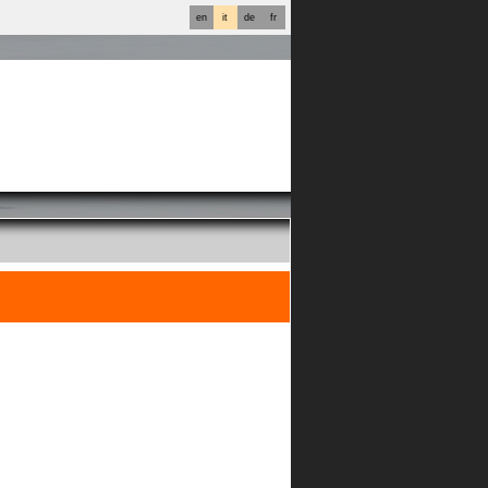
en
it
de
fr