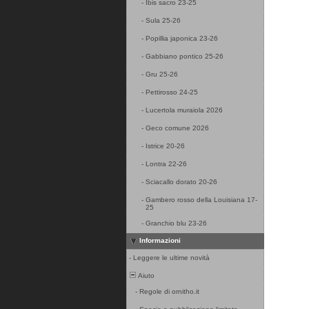
-
Ibis sacro 23-25
-
Sula 25-26
-
Popillia japonica 23-26
-
Gabbiano pontico 25-26
-
Gru 25-26
-
Pettirosso 24-25
-
Lucertola muraiola 2026
-
Geco comune 2026
-
Istrice 20-26
-
Lontra 22-26
-
Sciacallo dorato 20-26
-
Gambero rosso della Louisiana 17-
25
-
Granchio blu 23-26
Informazioni
-
Leggere le ultime novità
Aiuto
-
Regole di ornitho.it