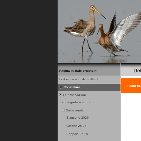
Det
Pagina iniziale ornitho.it
Le Associazioni di ornitho.it
Il dato n
Consultare
Le osservazioni
-
Fotografie e suoni
Dati e analisi
-
Biancone 2026
-
Grifone 25-26
-
Peppola 25-26