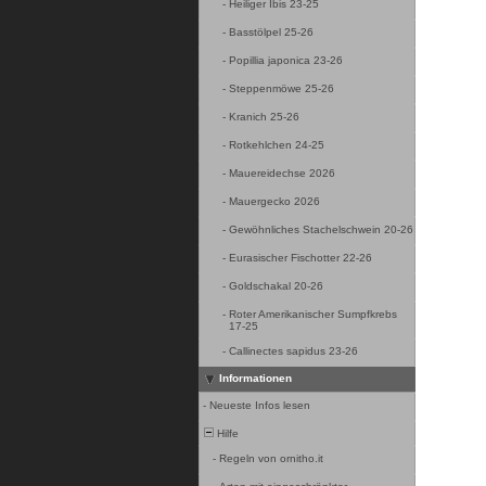
-
Heiliger Ibis 23-25
-
Basstölpel 25-26
-
Popillia japonica 23-26
-
Steppenmöwe 25-26
-
Kranich 25-26
-
Rotkehlchen 24-25
-
Mauereidechse 2026
-
Mauergecko 2026
-
Gewöhnliches Stachelschwein 20-26
-
Eurasischer Fischotter 22-26
-
Goldschakal 20-26
-
Roter Amerikanischer Sumpfkrebs
17-25
-
Callinectes sapidus 23-26
Informationen
-
Neueste Infos lesen
Hilfe
-
Regeln von ornitho.it