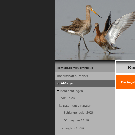
Be
Homepage von ornitho.it
Trägerschaft & Partner
Die Anga
Abfragen
Beobachtungen
-
Alle Fotos
Daten und Analysen
-
Schlangenadler 2026
-
Gänsegeier 25-26
-
Bergfink 25-26