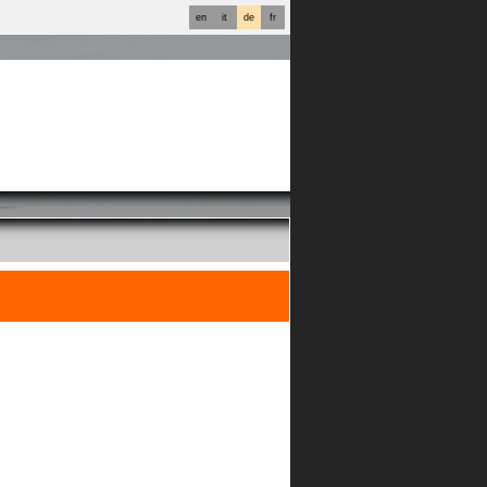
en
it
de
fr