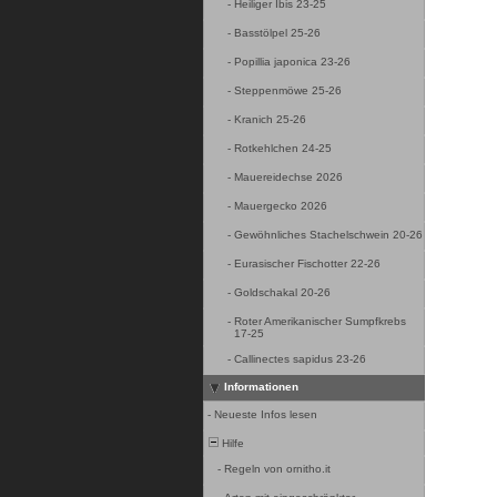
-
Heiliger Ibis 23-25
-
Basstölpel 25-26
-
Popillia japonica 23-26
-
Steppenmöwe 25-26
-
Kranich 25-26
-
Rotkehlchen 24-25
-
Mauereidechse 2026
-
Mauergecko 2026
-
Gewöhnliches Stachelschwein 20-26
-
Eurasischer Fischotter 22-26
-
Goldschakal 20-26
-
Roter Amerikanischer Sumpfkrebs
17-25
-
Callinectes sapidus 23-26
Informationen
-
Neueste Infos lesen
Hilfe
-
Regeln von ornitho.it