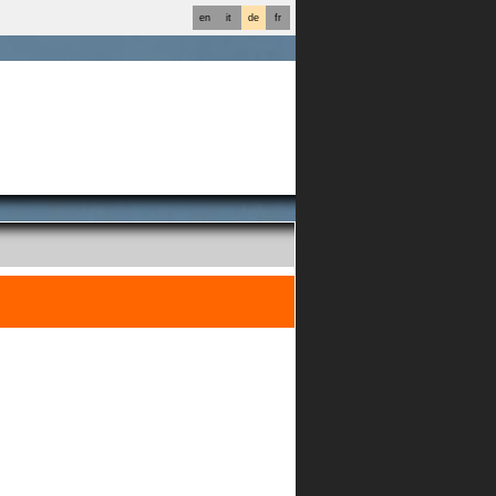
en
it
de
fr