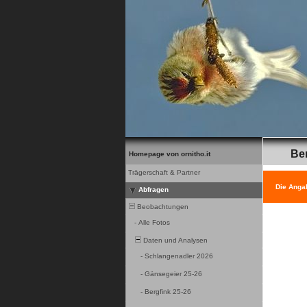
Be
Homepage von ornitho.it
Trägerschaft & Partner
Die Anga
Abfragen
Beobachtungen
-
Alle Fotos
Daten und Analysen
-
Schlangenadler 2026
-
Gänsegeier 25-26
-
Bergfink 25-26