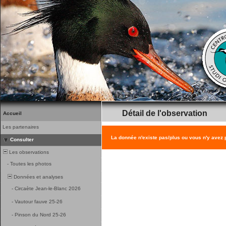
Détail de l'observation
Accueil
Les partenaires
La donnée n'existe pas/plus ou vous n'y avez
Consulter
Les observations
-
Toutes les photos
Données et analyses
-
Circaète Jean-le-Blanc 2026
-
Vautour fauve 25-26
-
Pinson du Nord 25-26