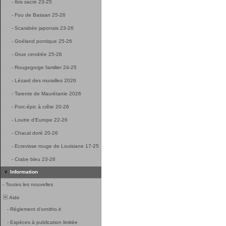
-
Ibis sacré 23-25
-
Fou de Bassan 25-26
-
Scarabée japonais 23-26
-
Goéland pontique 25-26
-
Grue cendrée 25-26
-
Rougegorge familier 24-25
-
Lézard des murailles 2026
-
Tarente de Maurétanie 2026
-
Porc-épic à crête 20-26
-
Loutre d'Europe 22-26
-
Chacal doré 20-26
-
Ecrevisse rouge de Louisiane 17-25
-
Crabe bleu 23-26
Information
-
Toutes les nouvelles
Aide
-
Réglement d'ornitho.it
-
Espèces à publication limitée