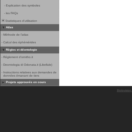
-
Explication des symboles
-
les FAQs
Statistiques d'utilisation
Atlas
-
Méthode de l'atlas
-
Calcul des éphémérides
Règles et déontologie
-
Réglement d'ornitho.it
-
Deontologia di Odonata.it (Libellule)
-
Instructions relatives aux demandes de
données émanant de tiers
Projets approuvés en cours
Biolovision