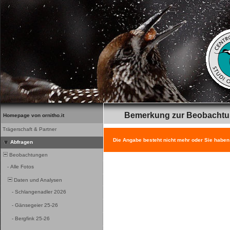
Bemerkung zur Beobacht
Homepage von ornitho.it
Trägerschaft & Partner
Die Angabe besteht nicht mehr oder Sie haben
Abfragen
Beobachtungen
-
Alle Fotos
Daten und Analysen
-
Schlangenadler 2026
-
Gänsegeier 25-26
-
Bergfink 25-26