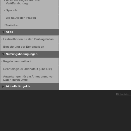
-
Arten mit eingeschränkter
Veröffentlichung
-
Symbole
-
Die häufigsten Fragen
Statistiken
Atlas
-
Feldmethoden für den Brutvogelatlas
-
Berechnung der Ephemeriden
Nutzungsbedingungen
-
Regeln von ornitho.it
-
Deontologia di Odonata.it (Libellule)
-
Anweisungen für die Anforderung von
Daten durch Dritte
Aktuelle Projekte
Biolovision