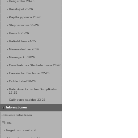
-
Heiliger Ibis 23-25
-
Basstölpel 25-26
-
Popillia japonica 23-26
-
Steppenmöwe 25-26
-
Kranich 25-26
-
Rotkehlchen 24-25
-
Mauereidechse 2026
-
Mauergecko 2026
-
Gewöhnliches Stachelschwein 20-26
-
Eurasischer Fischotter 22-26
-
Goldschakal 20-26
-
Roter Amerikanischer Sumpfkrebs
17-25
-
Callinectes sapidus 23-26
Informationen
-
Neueste Infos lesen
Hilfe
-
Regeln von ornitho.it