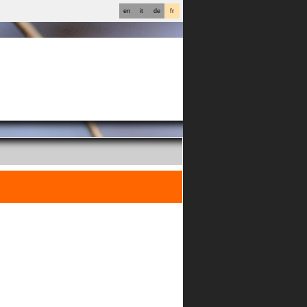
en
it
de
fr