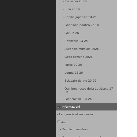
-
Ibis sacro 23-25
-
Sula 25-26
-
Popillia japonica 23-26
-
Gabbiano pontico 25-26
-
Gru 25-26
-
Pettirosso 24-25
-
Lucertola muraiola 2026
-
Geco comune 2026
-
Istrice 20-26
-
Lontra 22-26
-
Sciacallo dorato 20-26
-
Gambero rosso della Louisiana 17-
25
-
Granchio blu 23-26
Informazioni
-
Leggere le ultime novità
Aiuto
-
Regole di ornitho.it