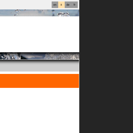
en
it
de
fr