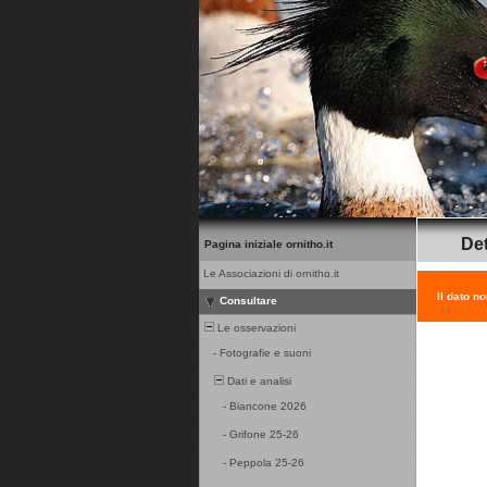
Det
Pagina iniziale ornitho.it
Le Associazioni di ornitho.it
Il dato n
Consultare
Le osservazioni
-
Fotografie e suoni
Dati e analisi
-
Biancone 2026
-
Grifone 25-26
-
Peppola 25-26