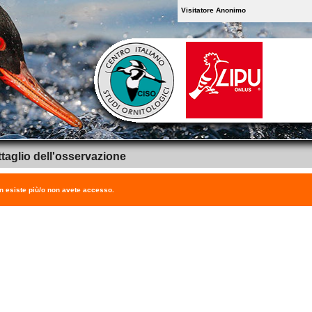
Visitatore Anonimo
taglio dell'osservazione
on esiste più/o non avete accesso.