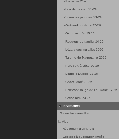
-
Ibis sacré 23-25
-
Fou de Bassan 25-26
-
Scarabée japonais 23-26
-
Goéland pontique 25-26
-
Grue cendrée 25-26
-
Rougegorge familier 24-25
-
Lézard des murailles 2026
-
Tarente de Maurétanie 2026
-
Porc-épic à crête 20-26
-
Loutre d'Europe 22-26
-
Chacal doré 20-26
-
Ecrevisse rouge de Louisiane 17-25
-
Crabe bleu 23-26
Information
-
Toutes les nouvelles
Aide
-
Réglement d'ornitho.it
-
Espèces à publication limitée