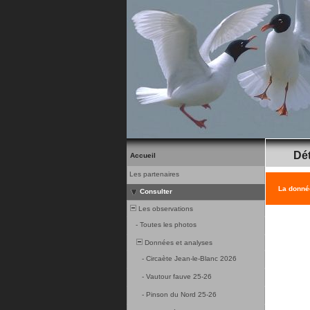
Dét
Accueil
Les partenaires
La donnée
Consulter
Les observations
-
Toutes les photos
Données et analyses
-
Circaète Jean-le-Blanc 2026
-
Vautour fauve 25-26
-
Pinson du Nord 25-26