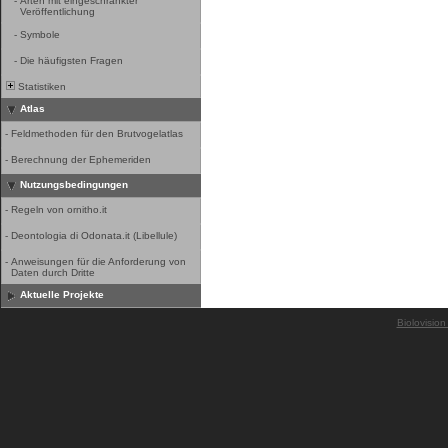
-
Arten mit eingeschränkter
Veröffentlichung
-
Symbole
-
Die häufigsten Fragen
Statistiken
Atlas
-
Feldmethoden für den Brutvogelatlas
-
Berechnung der Ephemeriden
Nutzungsbedingungen
-
Regeln von ornitho.it
-
Deontologia di Odonata.it (Libellule)
-
Anweisungen für die Anforderung von
Daten durch Dritte
Aktuelle Projekte
Biolovision