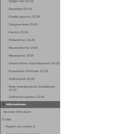
-
Heiliger Ibis 23-25
-
Basstölpel 25-26
-
Popillia japonica 23-26
-
Steppenmöwe 25-26
-
Kranich 25-26
-
Rotkehlchen 24-25
-
Mauereidechse 2026
-
Mauergecko 2026
-
Gewöhnliches Stachelschwein 20-26
-
Eurasischer Fischotter 22-26
-
Goldschakal 20-26
-
Roter Amerikanischer Sumpfkrebs
17-25
-
Callinectes sapidus 23-26
Informationen
-
Neueste Infos lesen
Hilfe
-
Regeln von ornitho.it