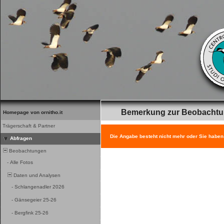
Bemerkung zur Beobacht
Homepage von ornitho.it
Trägerschaft & Partner
Die Angabe besteht nicht mehr oder Sie haben
Abfragen
Beobachtungen
-
Alle Fotos
Daten und Analysen
-
Schlangenadler 2026
-
Gänsegeier 25-26
-
Bergfink 25-26