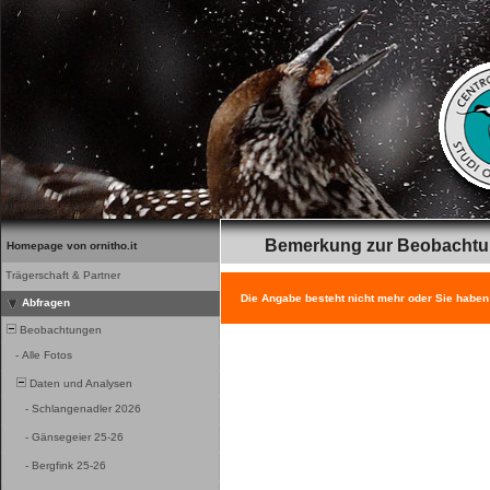
Bemerkung zur Beobacht
Homepage von ornitho.it
Trägerschaft & Partner
Die Angabe besteht nicht mehr oder Sie haben
Abfragen
Beobachtungen
-
Alle Fotos
Daten und Analysen
-
Schlangenadler 2026
-
Gänsegeier 25-26
-
Bergfink 25-26