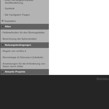
-
Arten mit eingeschränkter
Veröffentlichung
-
Symbole
-
Die häufigsten Fragen
Statistiken
Atlas
-
Feldmethoden für den Brutvogelatlas
-
Berechnung der Ephemeriden
Nutzungsbedingungen
-
Regeln von ornitho.it
-
Deontologia di Odonata.it (Libellule)
-
Anweisungen für die Anforderung von
Daten durch Dritte
Aktuelle Projekte
Biolovision