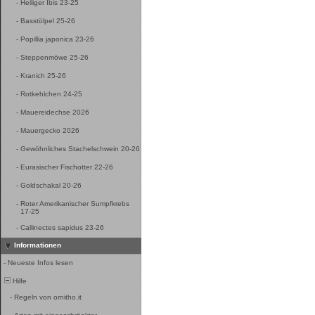
-
Heiliger Ibis 23-25
-
Basstölpel 25-26
-
Popillia japonica 23-26
-
Steppenmöwe 25-26
-
Kranich 25-26
-
Rotkehlchen 24-25
-
Mauereidechse 2026
-
Mauergecko 2026
-
Gewöhnliches Stachelschwein 20-26
-
Eurasischer Fischotter 22-26
-
Goldschakal 20-26
-
Roter Amerikanischer Sumpfkrebs
17-25
-
Callinectes sapidus 23-26
Informationen
-
Neueste Infos lesen
Hilfe
-
Regeln von ornitho.it