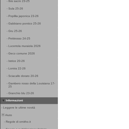
-
Ibis sacro 23-25
-
Sula 25-26
-
Popillia japonica 23-26
-
Gabbiano pontico 25-26
-
Gru 25-26
-
Pettirosso 24-25
-
Lucertola muraiola 2026
-
Geco comune 2026
-
Istrice 20-26
-
Lontra 22-26
-
Sciacallo dorato 20-26
-
Gambero rosso della Louisiana 17-
25
-
Granchio blu 23-26
Informazioni
-
Leggere le ultime novità
Aiuto
-
Regole di ornitho.it