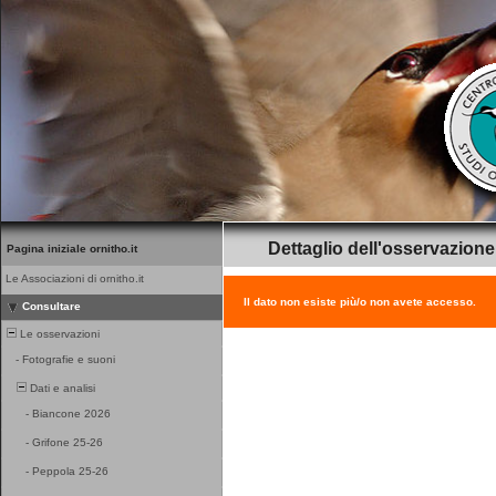
Dettaglio dell'osservazione
Pagina iniziale ornitho.it
Le Associazioni di ornitho.it
Il dato non esiste più/o non avete accesso.
Consultare
Le osservazioni
-
Fotografie e suoni
Dati e analisi
-
Biancone 2026
-
Grifone 25-26
-
Peppola 25-26