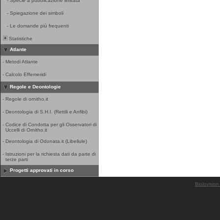
-
Specie a pubblicazione limitata
-
Spiegazione dei simboli
-
Le domande più frequenti
Statistiche
Atlante
-
Metodi Atlante
-
Calcolo Effemeridi
Regole e Deontologie
-
Regole di ornitho.it
-
Deontologia di S.H.I. (Rettili e Anfibi)
-
Codice di Condotta per gli Osservatori di
Uccelli di Ornitho.it
-
Deontologia di Odonata.it (Libellule)
-
Istruzioni per la richiesta dati da parte di
terze parti
Progetti approvati in corso
Biolovision