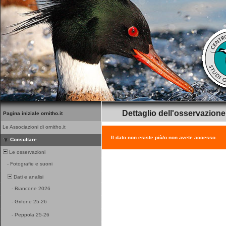
Dettaglio dell'osservazione
Pagina iniziale ornitho.it
Le Associazioni di ornitho.it
Il dato non esiste più/o non avete accesso.
Consultare
Le osservazioni
-
Fotografie e suoni
Dati e analisi
-
Biancone 2026
-
Grifone 25-26
-
Peppola 25-26