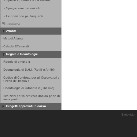
-
Specie a pubblicazione limitata
-
Spiegazione dei simboli
-
Le domande più frequenti
Statistiche
Atlante
-
Metodi Atlante
-
Calcolo Effemeridi
Regole e Deontologie
-
Regole di ornitho.it
-
Deontologia di S.H.I. (Rettili e Anfibi)
-
Codice di Condotta per gli Osservatori di
Uccelli di Ornitho.it
-
Deontologia di Odonata.it (Libellule)
-
Istruzioni per la richiesta dati da parte di
terze parti
Progetti approvati in corso
Biolovision