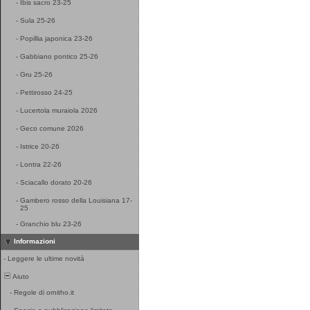
-
Ibis sacro 23-25
-
Sula 25-26
-
Popillia japonica 23-26
-
Gabbiano pontico 25-26
-
Gru 25-26
-
Pettirosso 24-25
-
Lucertola muraiola 2026
-
Geco comune 2026
-
Istrice 20-26
-
Lontra 22-26
-
Sciacallo dorato 20-26
-
Gambero rosso della Louisiana 17-
25
-
Granchio blu 23-26
Informazioni
-
Leggere le ultime novità
Aiuto
-
Regole di ornitho.it